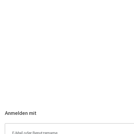
Anmeldung
Hallo Podcast-Hörer! Melde dich hier an. Dich erwarten 1 Million 
Anmelden mit