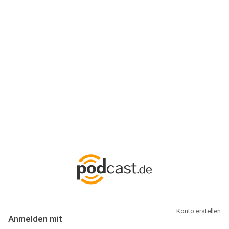
Anmeldung
Hallo Podcast-Hörer! Melde dich hier an. Dich erwarten 1 Million
abonnierbare Podcasts und alles, was Du rund um Podcasting
wissen musst.
Konto erstellen
Anmelden mit