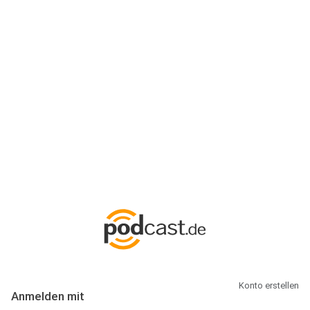
Anmeldung
Hallo Podcast-Hörer! Melde dich hier an. Dich erwarten 1 Million
abonnierbare Podcasts und alles, was Du rund um Podcasting
wissen musst.
Konto erstellen
Anmelden mit