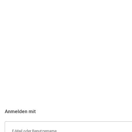
Anmeldung
Hallo Podcast-Hörer! Melde dich hier an. Dich erwarten 1 Million 
Anmelden mit