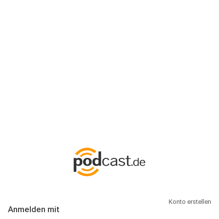
Anmeldung
Hallo Podcast-Hörer! Melde dich hier an. Dich erwarten 1 Million
abonnierbare Podcasts und alles, was Du rund um Podcasting
wissen musst.
Konto erstellen
Anmelden mit