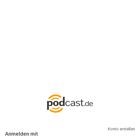
Anmeldung
Hallo Podcast-Hörer! Melde dich hier an. Dich erwarten 1 Million
abonnierbare Podcasts und alles, was Du rund um Podcasting
wissen musst.
Konto erstellen
Anmelden mit