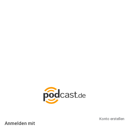
Anmeldung
Hallo Podcast-Hörer! Melde dich hier an. Dich erwarten 1 Million
abonnierbare Podcasts und alles, was Du rund um Podcasting
wissen musst.
Konto erstellen
Anmelden mit