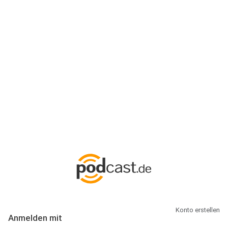
Anmeldung
Hallo Podcast-Hörer! Melde dich hier an. Dich erwarten 1 Million
abonnierbare Podcasts und alles, was Du rund um Podcasting
wissen musst.
Konto erstellen
Anmelden mit