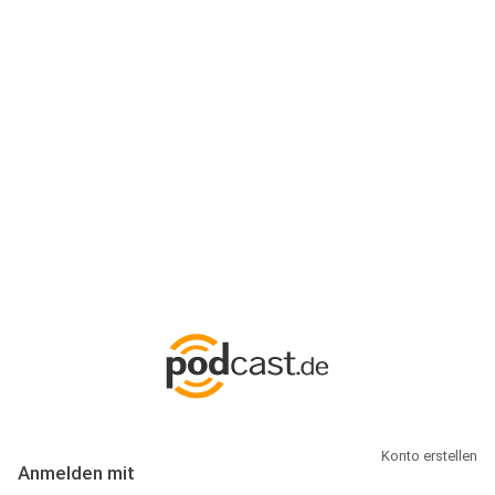
Anmeldung
Hallo Podcast-Hörer! Melde dich hier an. Dich erwarten 1 Million
abonnierbare Podcasts und alles, was Du rund um Podcasting
wissen musst.
Konto erstellen
Anmelden mit