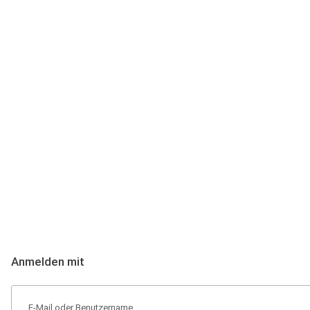
Anmeldung
Hallo Podcast-Hörer! Melde dich hier an. Dich erwarten 1 Million 
Anmelden mit