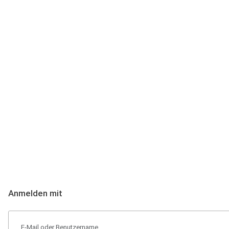
Anmeldung
Hallo Podcast-Hörer! Melde dich hier an. Dich erwarten 1 Million 
Anmelden mit