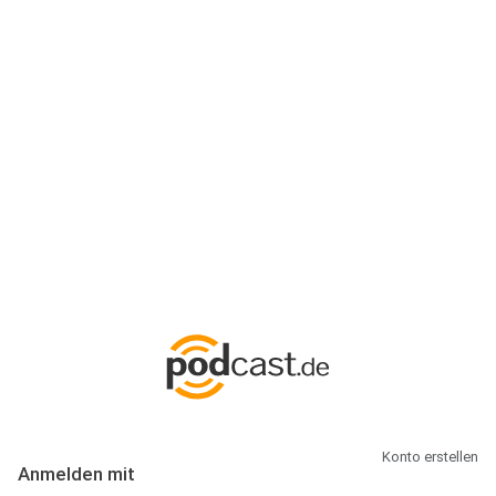
Anmeldung
Hallo Podcast-Hörer! Melde dich hier an. Dich erwarten 1 Million
abonnierbare Podcasts und alles, was Du rund um Podcasting
wissen musst.
Konto erstellen
Anmelden mit