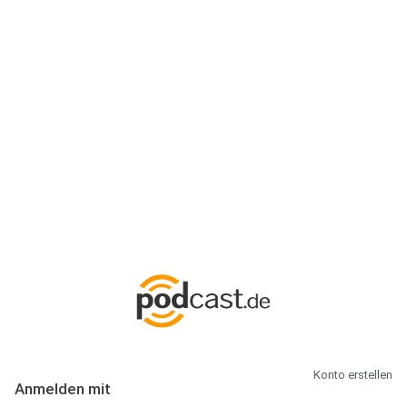
Anmeldung
Hallo Podcast-Hörer! Melde dich hier an. Dich erwarten 1 Million
abonnierbare Podcasts und alles, was Du rund um Podcasting
wissen musst.
Konto erstellen
Anmelden mit