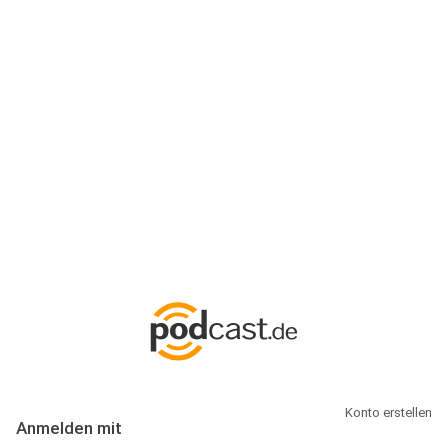
Anmeldung
Hallo Podcast-Hörer! Melde dich hier an. Dich erwarten 1 Million
abonnierbare Podcasts und alles, was Du rund um Podcasting
wissen musst.
Konto erstellen
Anmelden mit