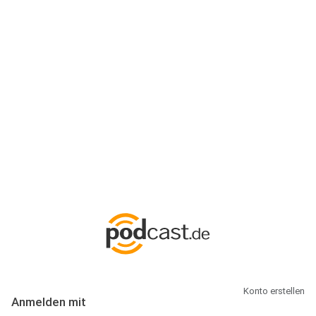
Anmeldung
Hallo Podcast-Hörer! Melde dich hier an. Dich erwarten 1 Million
abonnierbare Podcasts und alles, was Du rund um Podcasting
wissen musst.
Konto erstellen
Anmelden mit