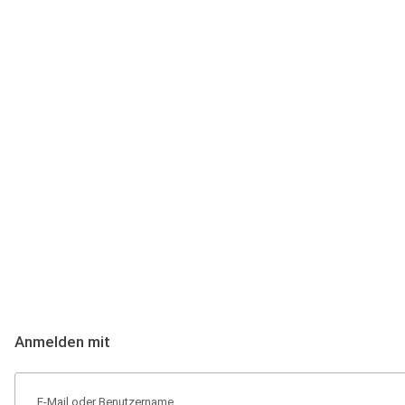
Anmeldung
Hallo Podcast-Hörer! Melde dich hier an. Dich erwarten 1 Million 
Anmelden mit