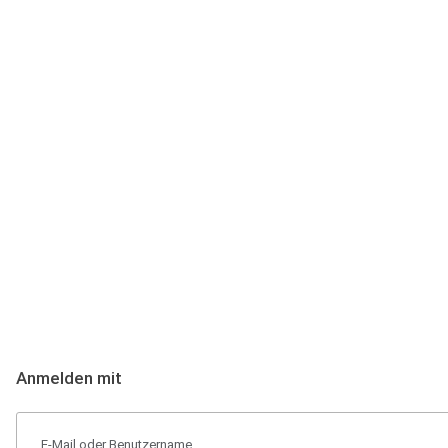
Anmeldung
Hallo Podcast-Hörer! Melde dich hier an. Dich erwarten 1 Million 
Anmelden mit