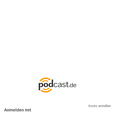
Anmeldung
Hallo Podcast-Hörer! Melde dich hier an. Dich erwarten 1 Million
abonnierbare Podcasts und alles, was Du rund um Podcasting
wissen musst.
Konto erstellen
Anmelden mit