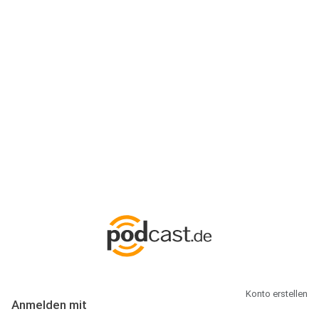
Anmeldung
Hallo Podcast-Hörer! Melde dich hier an. Dich erwarten 1 Million
abonnierbare Podcasts und alles, was Du rund um Podcasting
wissen musst.
Konto erstellen
Anmelden mit