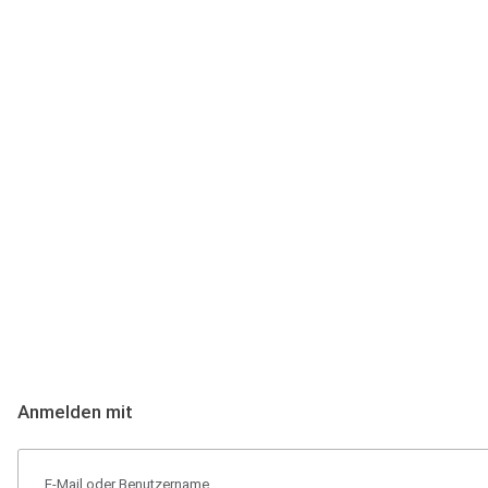
Anmeldung
Hallo Podcast-Hörer! Melde dich hier an. Dich erwarten 1 Million 
Anmelden mit