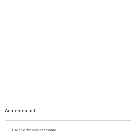
Anmeldung
Hallo Podcast-Hörer! Melde dich hier an. Dich erwarten 1 Million 
Anmelden mit