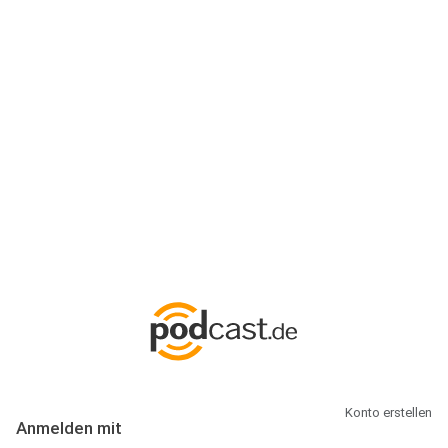
Anmeldung
Hallo Podcast-Hörer! Melde dich hier an. Dich erwarten 1 Million
abonnierbare Podcasts und alles, was Du rund um Podcasting
wissen musst.
Konto erstellen
Anmelden mit