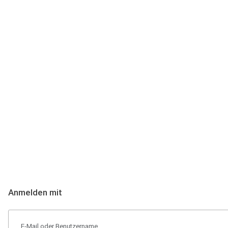
Anmeldung
Hallo Podcast-Hörer! Melde dich hier an. Dich erwarten 1 Million 
Anmelden mit