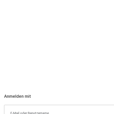
Anmeldung
Hallo Podcast-Hörer! Melde dich hier an. Dich erwarten 1 Million 
Anmelden mit