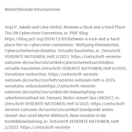
Weiterführende Informationen
Anja P. Jakobi und Lena Herbst, Between a Rock and a Hard Place:
The UN Cybercrime Convention, in: PRIF Blog:
https://blog.prif.org/2024/12/09/between-a-rock-and-a-hard-
place-the-un-cybercrime-convention/ Wolfgang Kleinwächter,
Cybersicherheitsarchitektur: Virtuelle Baustellen, in: Zeitschrift
VEREINTE NATIONEN, Heft 2/2023: https://zeitschrift-vereinte-
nationen.de/suche/zvn/artikel/cybersicherheitsarchitektur-
virtuelle-baustellen Zeitschrift VEREINTE NATIONEN, Heft 6/2025,
Vernetztes Verbrechen: https://zeitschrift-vereinte-
nationen.de/suche/zvn/heft/vereinte-nationen-heft-6-2025-
vernetztes-verbrechenhttps://zeitschrift-vereinte-
nationen.de/suche/zvn/artikel/die-bekaempfung-von-
cyberkriminalitaet Ian Tennant, Wohin steuert das UNODC?, in:
Zeitschrift VEREINTE NATIONEN, Heft 6/2025: https://zeitschrift-
vereinte-nationen.de/suche/zvn/artikel/standpunkt-wohin-
steuert-das-unod Martin Wählisch, Neue Ansätze in der
Konfliktbearbeitung, in: Zeitschrift VEREINTE NATIONEN, Heft
2/2022: https://zeitschrift-vereinte-