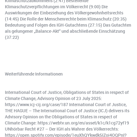
Klimaschutzabkommens (2:47) Bestehende
Klimaschutzverpflichtungen im Völkerrecht (9:00) Die
Auswirkungen der Einbeziehung des Völkergewohnheitsrechts
(14:45) Die Rolle der Menschenrechte beim Klimaschutz (20:35)
Bedeutung und Folgen des IGH-Gutachtens (27:15) Das Gutachten
als gelungener „Balance-Akt“ und abschließende Einschätzung
(37:22)
Weiterführende Informationen
International Court of Justice, Obligations of States in respect of
Climate Change, Advisory Opinion of 23 July 2025:
https://www.icj-cij.org/case/187 International Court of Justice,
THE HAGUE – The International Court of Justice (ICJ) delivers its
Advisory Opinion on the Obligations of States in respect of
Climate Change: https://webtv.un.org/en/asset/k1c/k1cg72yf19
UNhörbar Recht #27 – Der IGH als Wahrer des Völkerrechts:
https://open.spotify.com/episode/1euXhQYkwdk5IZoi4OQPnI?