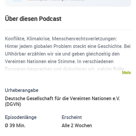
Über diesen Podcast
Konflikte, Klimakrise, Menschenrechtsverletzungen:
Hinter jedem globalen Problem steckt eine Geschichte. Bei
UNhörbar erzählen wir sie und geben gleichzeitig den
Vereinten Nationen eine Stimme. In verschiedenen
Formaten besprechen und diskutieren wir, welche Rolle
Mehr
die UN bei der Bearbeitung internationaler
Herausforderungen spielen und was ihre Arbeit konkret
Urheberangabe
für uns bedeutet. Ob Grundlagenwissen oder tiefgehende
Deutsche Gesellschaft für die Vereinten Nationen e.V.
Analysen: Wir machen globale Politik verständlich. Über
(DGVN)
Anregungen, Themenwünsche und gern auch Initiativen
zur Mitarbeit freuen wir uns jederzeit via
Episodenlänge
Erscheint
podcast@dgvn.de.
Ø 39 Min.
Alle 2 Wochen