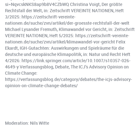
si=NqvcskNKS8ap9b8V4CZbWQ Christina Voigt, Der größte
Rechtsfall der Welt, in: Zeitschrift VEREINTE NATIONEN, Heft
3/2025: https://zeitschrift-vereinte-
nationen.de/suche/zvn/artikel/der-groesste-rechtsfall-der-welt
Michael Lysander Fremuth, Klimawandel vor Gericht, in: Zeitschrift
VEREINTE NATIONEN, Heft 5/2025: https://zeitschrift-vereinte-
nationen.de/suche/zvn/artikel/klimawandel-vor-gericht Felix
Ekardt, IGH-Gutachten: Auswirkungen und Spielräume für die
deutsche und europäische Klimapolitik, in: Natur und Recht Heft
4/2026: https://link.springer.com/article/10.1007/s10357-026-
4649-y Verfassungsblog, Debate, The ICJ’s Advisory Opinion on
Climate Change:
https://verfassungsblog.de/category/debates/the-icjs-advisory-
opinion-on-climate-change-debates/
Moderation: Nils Witte