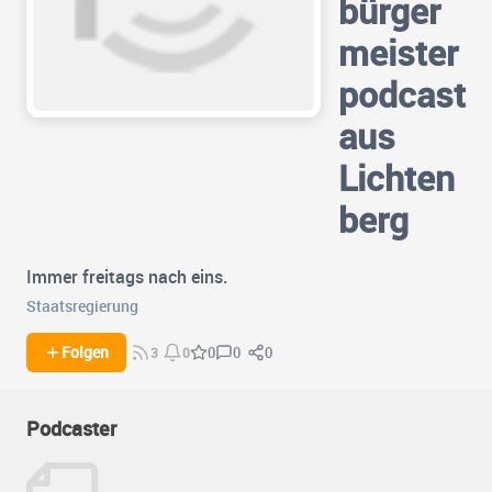
bürger
meister
podcast
aus
Lichten
berg
Immer freitags nach eins.
Staatsregierung
0
0
Folgen
0
3
0
Podcaster