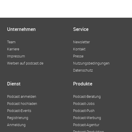
Unternehmen
Service
Team
Newsletter
Karriere
Kontakt
Impressum
Presse
Werben auf podcast.de
Nutzungsbedingungen
Datenschutz
Dienst
Produkte
Podcast anmelden
Podcast-Beratung
Podcast hochladen
Podcast-Jobs
Podcast-Events
Podcast-Push
Registrierung
Podcast-Werbung
Anmeldung
Podcast-Agentur
Podcast-Produktion