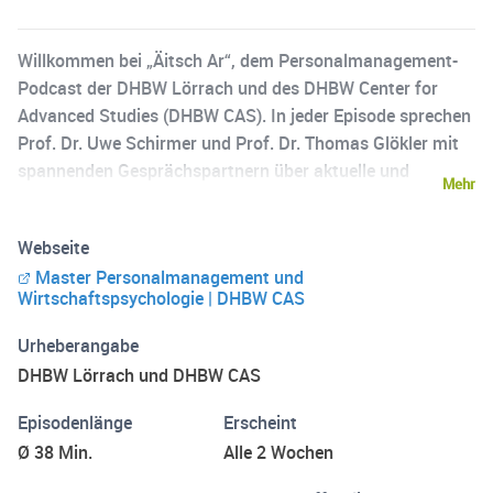
Willkommen bei „Äitsch Ar“, dem Personalmanagement-
Podcast der DHBW Lörrach und des DHBW Center for
Advanced Studies (DHBW CAS). In jeder Episode sprechen
Prof. Dr. Uwe Schirmer und Prof. Dr. Thomas Glökler mit
spannenden Gesprächspartnern über aktuelle und
Mehr
hochrelevante Themen rund um das
Personalmanagement. Weitere Informationen zu unseren
Webseite
Studienangeboten finden Sie hier: Dualer Bachelor-
Master Personalmanagement und
Studiengang BWL-Personalmanagement an der DHBW
Wirtschaftspsychologie | DHBW CAS
Lörrach (https://dhbw-
loerrach.de/personal/studieninhalte-profil) Dualer
Urheberangabe
Masterstudiengang Personalmanagement &
DHBW Lörrach und DHBW CAS
Wirtschaftspsychologie am DHBW CAS
(https://www.cas.dhbw.de/personalmanagement/)
Episodenlänge
Erscheint
Ø 38 Min.
Alle 2 Wochen