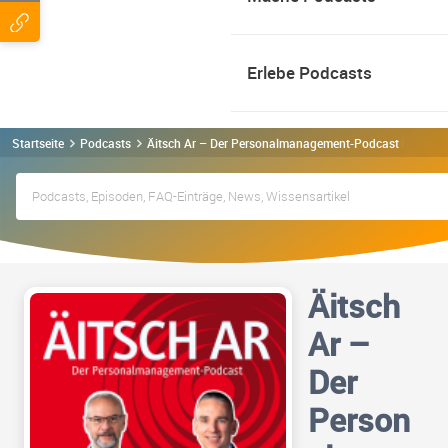
Erlebe Podcasts
Startseite
Podcasts
Äitsch Ar – Der Personalmanagement-Podcast Podcast
Äitsch
Ar –
Der
Person