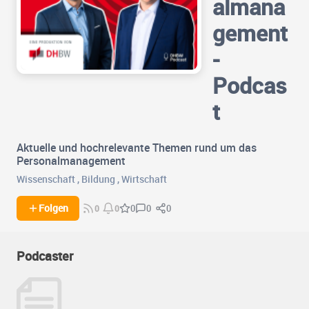
almana
gement
-
Podcas
t
Aktuelle und hochrelevante Themen rund um das
Personalmanagement
Wissenschaft
,
Bildung
,
Wirtschaft
0
0
Folgen
0
0
0
Podcaster