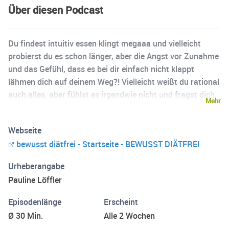
Über diesen Podcast
Du findest intuitiv essen klingt megaaa und vielleicht
probierst du es schon länger, aber die Angst vor Zunahme
und das Gefühl, dass es bei dir einfach nicht klappt
lähmen dich auf deinem Weg?! Vielleicht weißt du rational
auch alles, aber fühlst es irgendwie nicht und fragst dich,
Mehr
ob es für dich überhaupt möglich ist Frieden zu schließen
mit dem Essen, dich selbst mehr anzunehmen und deinem
Webseite
Körper zu vertrauen? Dann bist du hier richtig. Been there.
bewusst diätfrei - Startseite - BEWUSST DIÄTFREI
Done that. Und viiiielen meiner Kundinnen geht's genau.
so. Ich bin Pauline Löffler – Heilpraktikerin für
Urheberangabe
Psychotherapie, zertifizierte Beraterin für intuitives Essen
Pauline Löffler
und Sozialpädagogin. 2020 gründete ich Bewusst Diätfrei
und begleite seitdem Frauen auf ihrem Weg zu mehr
Episodenlänge
Erscheint
Freiheit im Essen und einen freundlichen Blick auf ihren
Ø 30 Min.
Alle 2 Wochen
Körper. Ich arbeite gewichtsneutral nach Health at Every