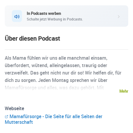
In Podcasts werben
Schalte jetzt Werbung in Podcasts.
Über diesen Podcast
Als Mama fühlen wir uns alle manchmal einsam,
überfordert, wütend, alleingelassen, traurig oder
verzweifelt. Das geht nicht nur dir so! Wir helfen dir, für
dich zu sorgen. Jeden Montag sprechen wir über
Mamafürsorge und alles, was dazu gehört. Mit
Mehr
spannenden Gästen, aktuellen Themen und Tipps für dich.
Michèle ist Psychologin, Psychotherapeutin in Ausbildung
Webseite
und Familienbegleiterin bei den „Frühen Hilfen“. Dort
Mamafürsorge - Die Seite für alle Seiten der
unterstützt sie Frauen, die in den ersten Jahren ihrer
Mutterschaft
Mutterschaft unter starken (psychischen) Belastungen
leiden. Sie ist Mutter eines siebenjährigen Sohnes und lebt