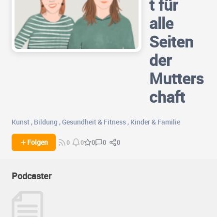
t für
alle
Seiten
der
Mutters
chaft
Kunst
,
Bildung
,
Gesundheit & Fitness
,
Kinder & Familie
0
0
Folgen
0
0
0
Podcaster