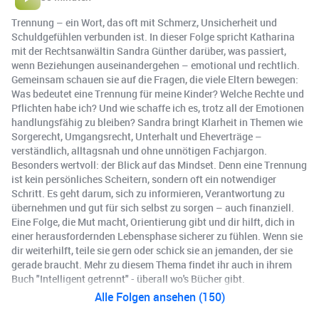
Trennung – ein Wort, das oft mit Schmerz, Unsicherheit und
Schuldgefühlen verbunden ist. In dieser Folge spricht Katharina
mit der Rechtsanwältin Sandra Günther darüber, was passiert,
wenn Beziehungen auseinandergehen – emotional und rechtlich.
Gemeinsam schauen sie auf die Fragen, die viele Eltern bewegen:
Was bedeutet eine Trennung für meine Kinder? Welche Rechte und
Pflichten habe ich? Und wie schaffe ich es, trotz all der Emotionen
handlungsfähig zu bleiben? Sandra bringt Klarheit in Themen wie
Sorgerecht, Umgangsrecht, Unterhalt und Eheverträge –
verständlich, alltagsnah und ohne unnötigen Fachjargon.
Besonders wertvoll: der Blick auf das Mindset. Denn eine Trennung
ist kein persönliches Scheitern, sondern oft ein notwendiger
Schritt. Es geht darum, sich zu informieren, Verantwortung zu
übernehmen und gut für sich selbst zu sorgen – auch finanziell.
Eine Folge, die Mut macht, Orientierung gibt und dir hilft, dich in
einer herausfordernden Lebensphase sicherer zu fühlen. Wenn sie
dir weiterhilft, teile sie gern oder schick sie an jemanden, der sie
gerade braucht. Mehr zu diesem Thema findet ihr auch in ihrem
Buch "Intelligent getrennt" - überall wo's Bücher gibt.
Alle Folgen ansehen (150)