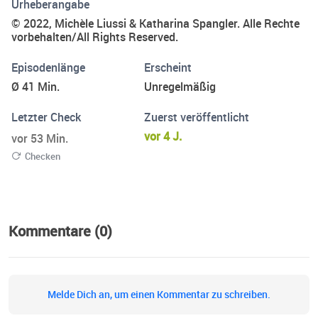
Urheberangabe
in Tirol. Katharina arbeitet als selbstständige Lektorin und
© 2022, Michèle Liussi & Katharina Spangler. Alle Rechte
Autorin in Süddeutschland. Nach der Geburt ihres
vorbehalten/All Rights Reserved.
jüngsten Sohnes erkrankte sie an einer
Episodenlänge
Erscheint
Wochenbettdepression. Gemeinsam setzen sie sich mit
ihrem Projekt „Mamafürsorge“ dafür ein, psychische
Ø 41 Min.
Unregelmäßig
Erkrankungen bei Müttern ins Gespräch zu bringen und zu
Letzter Check
Zuerst veröffentlicht
enttabuisieren.
vor 4 J.
vor 53 Min.
Checken
Kommentare (0)
Melde Dich an, um einen Kommentar zu schreiben.