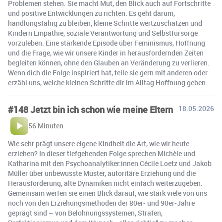
Problemen stehen. Sie macht Mut, den Blick auch auf Fortschritte
und positive Entwicklungen zu richten. Es geht darum,
handlungsfähig zu bleiben, kleine Schritte wertzuschätzen und
Kindern Empathie, soziale Verantwortung und Selbstfürsorge
vorzuleben. Eine stärkende Episode über Feminismus, Hoffnung
und die Frage, wie wir unsere Kinder in herausfordernden Zeiten
begleiten können, ohne den Glauben an Veränderung zu verlieren.
Wenn dich die Folge inspiriert hat, teile sie gern mit anderen oder
erzähl uns, welche kleinen Schritte dir im Alltag Hoffnung geben.
#148 Jetzt bin ich schon wie meine Eltern
18.05.2026
56 Minuten
Wie sehr prägt unsere eigene Kindheit die Art, wie wir heute
erziehen? In dieser tiefgehenden Folge sprechen Michèle und
Katharina mit den Psychoanalytiker:innen Cécile Loetz und Jakob
Müller über unbewusste Muster, autoritäre Erziehung und die
Herausforderung, alte Dynamiken nicht einfach weiterzugeben.
Gemeinsam werfen sie einen Blick darauf, wie stark viele von uns
noch von den Erziehungsmethoden der 80er- und 90er-Jahre
geprägt sind – von Belohnungssystemen, Strafen,