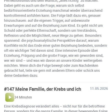
Perfektionismus und dem Wunsch, „alles richtig“ zu machen.
Dabei geht es auch um die Frage, warum sich selbst
bedürfnisorientierte Erziehung manchmal wieder überraschend
kontrollierend anfühlen kann. Die Folge lädt dazu ein, genauer
hinzuschauen: auf die eigenen Trigger, auf unbewusste
Erwartungen und auf die Beziehung zum Kind. Es geht nicht um
Schuld oder perfekte Elternschaft, sondern um Verständnis,
Reflexion und die Möglichkeit, neue Wege zu gehen. Besonders
spannend: die psychoanalytische Perspektive darauf, warum
Konflikte nicht das Ende einer guten Beziehung bedeuten, sondern
oft ein wichtiger Teil davon sind. Eine intensive Episode über
Erziehung, Prägung und die große Frage, wie wir geworden sind,
wer wir sind – und was wir davon an unsere Kinder weitergeben
möchten. Wenn dich die Folge bewegt oder zum Nachdenken
gebracht hat, teile sie gern mit anderen Eltern oder schick uns
deine Gedanken dazu.
#147 Meine Familie, der Krebs und ich
11.05.2026
34 Minuten
Eine Krebsdiagnose verändert alles – nicht nur für die betroffene
Person, sondern für die ganze Familie. In dieser bewegenden Folge