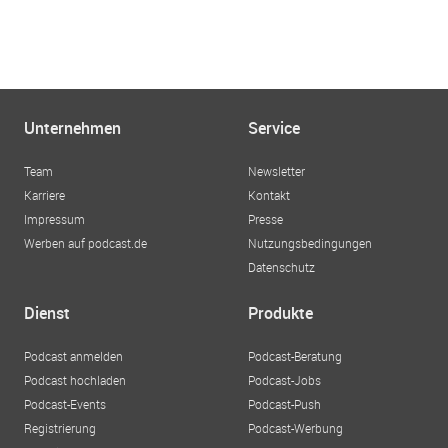
Unternehmen
Service
Team
Newsletter
Karriere
Kontakt
Impressum
Presse
Werben auf podcast.de
Nutzungsbedingungen
Datenschutz
Dienst
Produkte
Podcast anmelden
Podcast-Beratung
Podcast hochladen
Podcast-Jobs
Podcast-Events
Podcast-Push
Registrierung
Podcast-Werbung