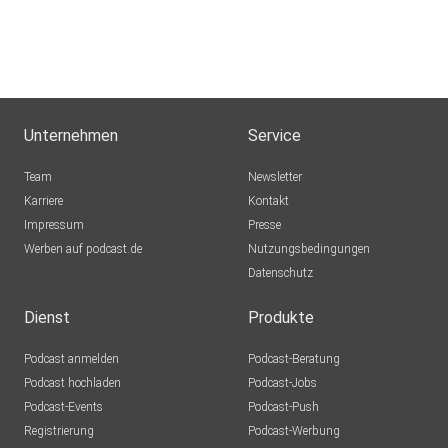
Unternehmen
Service
Team
Newsletter
Karriere
Kontakt
Impressum
Presse
Werben auf podcast.de
Nutzungsbedingungen
Datenschutz
Dienst
Produkte
Podcast anmelden
Podcast-Beratung
Podcast hochladen
Podcast-Jobs
Podcast-Events
Podcast-Push
Registrierung
Podcast-Werbung