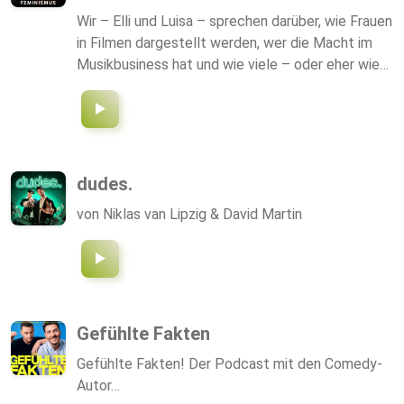
Unternehmen: Werbung & Sponsoring möglich. •
Wir – Elli und Luisa – sprechen darüber, wie Frauen
Website, Infos & mehr: Jurepeat.de Viel Erfolg
in Filmen dargestellt werden, wer die Macht im
beim Wiederholen! 🍀 Jurepeat🎙
Musikbusiness hat und wie viele – oder eher wie
wenige – Frauen in Chefredaktionen sitzen. Wir
hinterfragen: Warum ist die Flüssigkeit in der
Werbung für...
dudes.
von Niklas van Lipzig & David Martin
Gefühlte Fakten
Gefühlte Fakten! Der Podcast mit den Comedy-
Autor…