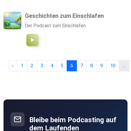
Geschichten zum Einschlafen
Der Podcast zum Einschlafen
‹
1
2
3
4
5
6
7
8
9
10
...
Bleibe beim Podcasting auf
dem Laufenden