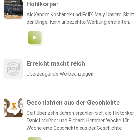
Reichweiten-Journalismus ist nur dank der
Hohlkörper
Unterstützer über Steady möglich. Ein Abo für die
AleXander Kochanek und FeliX Maly Unsere Sicht
exklusiven Inhalten gibt es hier:
der Dinge. Kann unbezahlte Werbung enthalten.
https://steady.page/de/spielvertiefung/about
Erreicht macht reich
Überzeugende Werbeanzeigen
Geschichten aus der Geschichte
Seit über zehn Jahren erzählen sich die Historiker
Daniel Meßner und Richard Hemmer Woche für
Woche eine Geschichte aus der Geschichte.