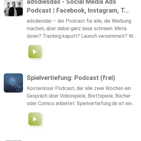
adsdiesdas - Social Media Ads
Agentur gründen möchten, freut euch über DIE
Podcast | Facebook, Instagram, T...
Blaupause für eine erfolgreiche Gründung.
adsdiesdas – der Podcast für alle, die Werbung
machen, aber dabei ganz leise schreien. Meta
down? Tracking kaputt? Launch versemmelt? We
feel you. Daniel & Julian reden über Social Media,
Ads, Performance Marketing + all den anderen
Zirkus zwischen Funnels, Kundenbriefings und
„kann das noch jemand freigeben pls“. Wenn du
Social Media machst und innerlich kündigen willst,
Spielvertiefung: Podcast (frei)
bist du hier genau richtig. Jeden adsdienstag
Kostenloser Podcast, der alle zwei Wochen ein
(theoretisch). Abonniere, damit dein Algorithmus
Gespräch über Videospiele, Brettspiele, Bücher
wenigstens EINMAL was Gutes tut.
oder Comics anbietet. Spielvertiefung.de ist ein
unabhängiges Magazin von Jörg Luibl, in dem die
Kultur und nicht der Klick relevant ist. Es
verzichtet komplett auf Werbung oder über KI
erstellte Inhalte. Diese Alternative zum