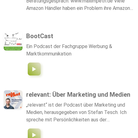
Beratungsgespräch: www.maximpetri.de Viele
Amazon Händler haben ein Problem ihre Amazon
PPC Werbung richtig zu schalten, sie sind deutlich
überfordert mit der richtigen technischen
Umsetzung und verlieren den Überblick über
BootCast
ständig neue Updates. Die meisten Händler haben
weder die Zeit noch die Lust neben Ihrem
Ein Podcast der Fachgruppe Werbung &
Geschäft auch noch Amazon Marketing zu
Marktkommunikation
betreiben. Vereinbare jetzt dein kostenloses
Beratungsgespräch: www.maximpetri.de Maxim
Petri zeigt dir, wie du dich als einer DER Nr.1
Amazon Händler mit deinen Produkten in deiner
Branche positionieren kannst.
relevant: Über Marketing und Medien
„relevant“ ist der Podcast über Marketing und
Medien, herausgegeben von Stefan Tesch. Ich
spreche mit Persönlichkeiten aus der
Kommunikationsbranche – Medien, Marketing,
Werbung und Management – in Österreich. Wer