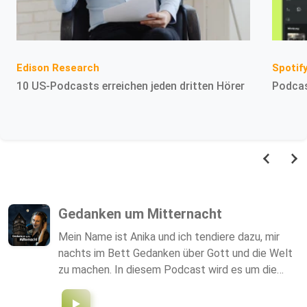
Spotif
Edison Research
Podcas
10 US-Podcasts erreichen jeden dritten Hörer
Gedanken um Mitternacht
Mein Name ist Anika und ich tendiere dazu, mir
nachts im Bett Gedanken über Gott und die Welt
zu machen. In diesem Podcast wird es um die
Themen gehen, die mich nachts nicht schlafen
lassen und um Menschen, die spannende