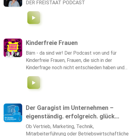
Zeit, sich tiefer mit der schönsten Branche der
DER FREISTAAT PODCAST
Welt zu beschäftigen.
Kinderfreie Frauen
Bäm - da sind wir! Der Podcast von und für
Kinderfreie Frauen, Frauen, die sich in der
Kinderfrage noch nicht entschieden haben und
alle weiteren Menschen, die sich für dieses
Lebenskonzept interessieren. Wir wünschen dir
viel Freude und Inspiration mit diesem Format. Wir
- Nadine Brotschi, Corinne Küng & Jessica
Thomet - sind deine Co-Hosts. In unseren eigenen
Der Garagist im Unternehmen –
Prozessen mit der Kinderfrage fehlte es uns an
eigenständig. erfolgreich. glück...
Vorbilder: Sichtbare, kinderfreie Frauen. Frauen,
die sich bewusst für ein Leben ohne Kinder
Ob Vertrieb, Marketing, Technik,
entschieden haben. Wir beschlossen deshalb,
Mitarbeiterführung oder Betriebswirtschaftliche