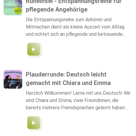
RuheInsel - Entspannungsreihe für
versuchen wir die Forschung kennen zu lernen und
pflegende Angehörige
zu verstehen. Wir wünschen euch viel Spaß mit
unserem Podcast und würden uns freuen, wenn ihr
Die Entspannungsreihe zum Anhören und
uns weiterempfehlt. Hosted on Acast. See
Mitmachen dient als kleine Auszeit vom Alltag
acast.com/privacy for more information.
und richtet sich an pflegende und betreuende
Angehörige und alle Interessierten. In jeder rund
20minütigen Folge befasst sich die
Gerontotherapeutin und Entspannungspädagogin
Marlies Carbonaro mit einem Thema, leitet
Entspannungsübungen zum Mitmachen an oder
Plauderrunde: Deutsch leicht
erfreut mit einem Gedicht. Wir wünschen viel
gemacht mit Chiara und Emma
Freude beim Anhören!
Herzlich Willkommen! Lerne mit uns Deutsch! Wir
sind Chiara und Emma, zwei Freundinnen, die
bereits mehrere Fremdsprachen gelernt haben.
Aufgrund unserer Erfahrungen wissen wir, wie man
leicht eine neue Sprache erlernt. Wir freuen uns,
dich mit diesem Podcast beim Deutschlernen zu