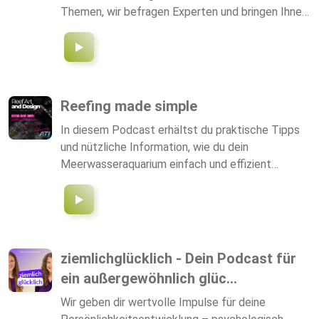
selbst unseren Beitrag zur Sichtbarkeit von
Themen, wir befragen Experten und bringen Ihnen
Kinderfreien Frauen zu leisten und in unserem
ehrlich, persönlich und direkt Informationen frei
Podcast gemeinsam mit Gästinnen
zugänglich. Als Garagist sind Sie an vielen Fronten
verschiedenste Aspekte von kinderfreien
gefordert, ob als Markenvertreter oder freier
Lebenskonzepten zu beleuchten.
Garagist, es gibt vor- und Nachteile welche wir in
den verschiedenen Interviewserien genauer
Reefing made simple
analysieren. Wir wünschen Ihnen viel Vergnügen
In diesem Podcast erhältst du praktische Tipps
bei den Interviews. Ihr Team von "Der Garagist im
und nützliche Information, wie du dein
Unternehmen"
Meerwasseraquarium einfach und effizient
betreibst. Viel Spaß beim Hören wünschen dir
Tolga G. Wallenwein von Reef Art & Design
ziemlichglücklich - Dein Podcast für
ein außergewöhnlich glüc...
Wir geben dir wertvolle Impulse für deine