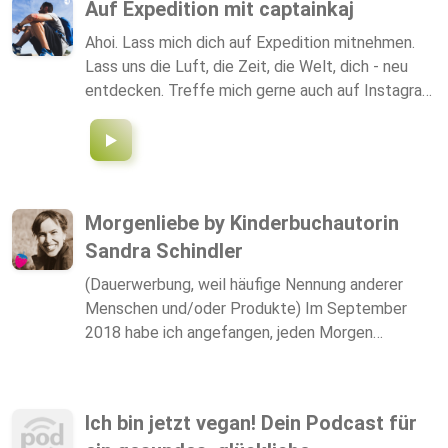
Auf Expedition mit captainkaj
Ahoi. Lass mich dich auf Expedition mitnehmen.
Lass uns die Luft, die Zeit, die Welt, dich - neu
entdecken. Treffe mich gerne auch auf Instagram
unter "captainkaj". Gefällt dir was du hörst, so
folge und empfehle mich gerne. Motivation |
Inspiration | Minimalismus | Nachhaltigkeit | Vegan
Morgenliebe by Kinderbuchautorin
Sandra Schindler
(Dauerwerbung, weil häufige Nennung anderer
Menschen und/oder Produkte) Im September
2018 habe ich angefangen, jeden Morgen
irgendwann zwischen 5 und 6 Uhr live auf
Instagram ein paar inspirierende Gedanken
loszuwerden (#Morgenliebe) - zu den Themen,
Ich bin jetzt vegan! Dein Podcast für
die mich kurz nach dem Aufstehen beschäftigten: