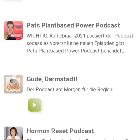
Pats Plantbased Power Podcast
WICHTIG: Ab Februar 2021 pausiert der Podcast,
sodass es vorerst keine neuen Episoden gibt!
Pats Plantbased Power Podcast behandelt
Themen rund um die pflanzliche Ernährung, gibt
Denkanstöße, Tipps und Hintergrundwissen.
Darüber hinaus wird es regelmäßig Podcast-
Gude, Darmstadt!
Interview-Gespräche mit spannenden
Gesprächspartnern geben! Ich möchte aufklären,
Der Podcast am Morgen für die Region!
unterstützen und zum Umdenken anregen! Noch
nie war es einfacher, mit der veganen Ernährung
durchzustarten! Patricia
Hormon Reset Podcast