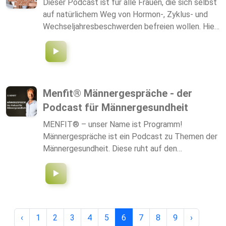
Dieser Podcast ist für alle Frauen, die sich selbst
auf natürlichem Weg von Hormon-, Zyklus- und
Wechseljahresbeschwerden befreien wollen. Hier
im Podcast dreht sich alles um Frauengesundheit
und Hormone und wie wir sie durch einen
hormonfreundlichen Lebens- und Ernährungsstil
wieder in Balance bringen.
Menfit® Männergespräche - der
Podcast für Männergesundheit
MENFIT® – unser Name ist Programm!
Männergespräche ist ein Podcast zu Themen der
Männergesundheit. Diese ruht auf den
verschiedenen Pfeilern, inbesondere Prävention,
gesunde Ernährung sowie regelmäßige sportliche
und sexuelle Aktivität. Ziel ist es, möglichst
gesund, fit und leistungsfähig zu bleiben. Offen
wie man es selten von Männern kennt, sprechen
‹
1
2
3
4
5
6
7
8
9
›
Dr. Thomas Kampitsch und Marco Worms über