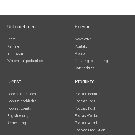
Unternehmen
Service
Team
Newsletter
Karriere
Kontakt
Impressum
Presse
Werben auf podcast.de
Nutzungsbedingungen
Datenschutz
Dienst
Produkte
Podcast anmelden
Podcast-Beratung
Podcast hochladen
Podcast-Jobs
Podcast-Events
Podcast-Push
Registrierung
Podcast-Werbung
Anmeldung
Podcast-Agentur
Podcast-Produktion