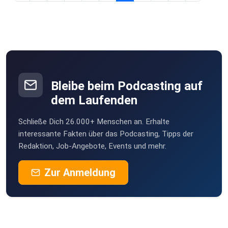
Männergesundheits-Mythen, gute Ernährung und
wie man seinen Mann stehen kann. Der
Lebensmittel- und Biotechnologe Dr. Kampitsch
räumt dabei mit einigen falschen Idealen auf und
gibt konkrete Tipps, wie Männer gesünder und
fitter älter werden können.
Bleibe beim Podcasting auf
dem Laufenden
Schließe Dich 26.000+ Menschen an. Erhalte
interessante Fakten über das Podcasting, Tipps der
Redaktion, Job-Angebote, Events und mehr.
Zur Anmeldung