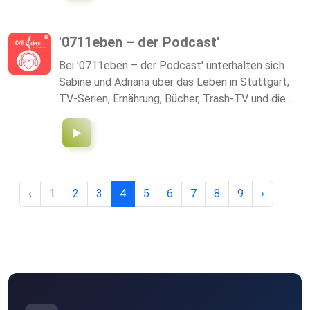
'0711eben – der Podcast'
Bei '0711eben – der Podcast' unterhalten sich
Sabine und Adriana über das Leben in Stuttgart,
TV-Serien, Ernährung, Bücher, Trash-TV und die
Ähnlichkeiten der Kinder- und Hundeerziehung.
Unverblümt und schonungslos, humorvoll und
nicht immer einer Meinung nehmen sie sich
aktuelle News vor, die ihnen im Alltag oder auf
Social Media begegnen. Schließlich kann nicht
‹
1
2
3
4
5
6
7
8
9
›
jeder 'Dirty Dancing' mögen oder sich vegan
ernähren.