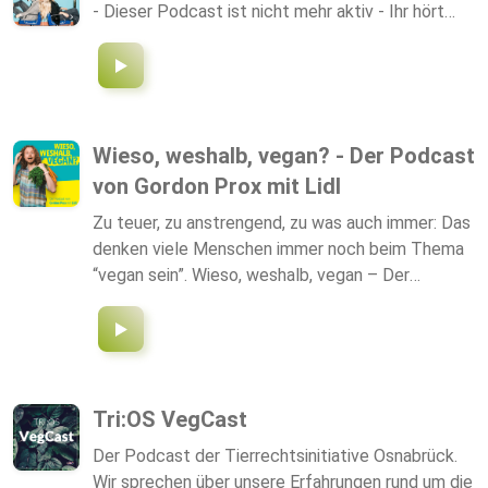
- Dieser Podcast ist nicht mehr aktiv - Ihr hört…
Wieso, weshalb, vegan? - Der Podcast
von Gordon Prox mit Lidl
Zu teuer, zu anstrengend, zu was auch immer: Das
denken viele Menschen immer noch beim Thema
“vegan sein”. Wieso, weshalb, vegan – Der
Podcast von Gordon Prox mit Lidl macht Schluss
mit Klischees über pflanzliche Ernährung. Jeden
Freitag unterstützt und inspiriert euch Gordon mit
einer neuen Folge, die vegane Küche
auszuprobieren und kulinarisch kreativ zu werden.
Tri:OS VegCast
Egal ob Freitags-Veggie, Flexitarier:in oder Full-
Der Podcast der Tierrechtsinitiative Osnabrück.
Time Vegan - für jede Lebensweise liefern wir
Wir sprechen über unsere Erfahrungen rund um die
zusammen mit spannenden Interviewgästen