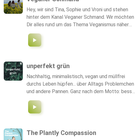
Hey, wir sind Tina, Sophie und Vroni und stehen
hinter dem Kanal Veganer Schmand. Wir möchten
Dir alles rund um das Thema Veganismus näher
bringen und unsere Gedanken dazu mit Dir teilen.
Zudem wollen wir verschiedene Thematiken
ansprechen, mit denen wir uns derzeit unabhängig
von der veganen Ernährung auseinandersetzen.
Dazu gehören unteranderem politische aber auch
unperfekt grün
gesellschaftliche Probleme, wie herrschende
Nachhaltig, minimalistisch, vegan und müllfrei
Ungerechigkeiten und Ungleichheiten. Wir freuen
durchs Leben hüpfen... über Alltags Problemchen
uns, wenn du diesen Prozess mit uns gehen
und andere Pannen. Ganz nach dem Motto: besser
möchtest und mitgestaltest! :)
unperfekt als unproduktiv.
The Plantly Compassion