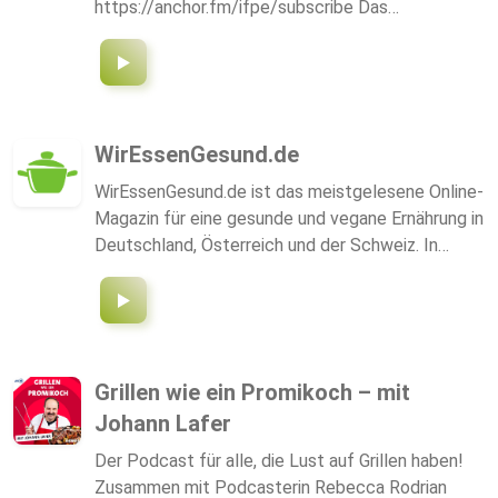
https://anchor.fm/ifpe/subscribe Das
Herzlichkeit, Theatertrubel & Medienbusiness und
Forschungsinstitut für pflanzenbasierte Ernährung
Vegan Lifestyle & Alkoholunverträglichkeit.
(IFPE) befasst sich mit den Themen vegetarische
und vegane Ernährung, alternative
Ernährungsformen und nachhaltige Ernährung aus
ernährungswissenschaftlicher und
WirEssenGesund.de
ernährungsökologischer Sicht.
WirEssenGesund.de ist das meistgelesene Online-
Magazin für eine gesunde und vegane Ernährung in
Deutschland, Österreich und der Schweiz. In
unserem Podcast versorgen wir euch mit reichlich
Tipps & Tricks, Rezepten und vielem mehr. Wenn
ihr mehr erfahren wollt, dann hört bei uns rein,
abonniert unseren Kanal oder schaut einfach
regelmäßig auf unserer Webseite vorbei. Bis
Grillen wie ein Promikoch – mit
dahin... bleibt gesund!
Johann Lafer
Der Podcast für alle, die Lust auf Grillen haben!
Zusammen mit Podcasterin Rebecca Rodrian