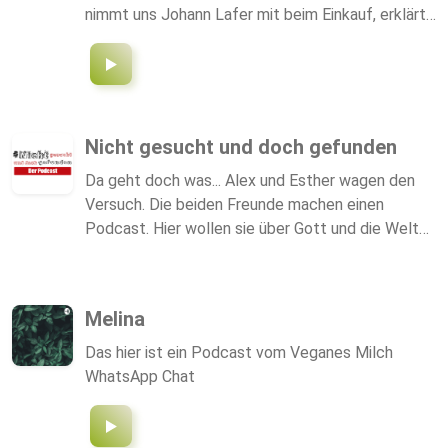
nimmt uns Johann Lafer mit beim Einkauf, erklärt
uns alles über verschiedene Grillarten.
Nicht gesucht und doch gefunden
Da geht doch was... Alex und Esther wagen den
Versuch. Die beiden Freunde machen einen
Podcast. Hier wollen sie über Gott und die Welt
sprechen. Oder eher über Buddha und vegane
Milchschnitten und wie man den Pfad des Lebens
ohne Rettungsweste gehen kann?! Immer mit
Melina
dabei: Hündin Erna! Wir sind sehr gespannt und
freuen uns auf diese Reise.
Das hier ist ein Podcast vom Veganes Milch
WhatsApp Chat