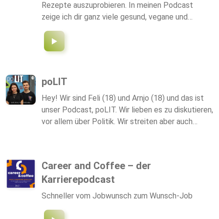
Rezepte auszuprobieren. In meinen Podcast
zeige ich dir ganz viele gesund, vegane und
einfach leckere Rezepte, die du Zuhause
nachbacken kannst! Schreib mir auch gerne eine
Backidee, die ich dann gerne nachbacke. Ich freue
mich sehr, wenn du mir auf Insta folgen möchtest.
Hier der Link:
poLIT
https://www.instagram.com/macarons_und_karame
Hey! Wir sind Feli (18) und Arnjo (18) und das ist
igsh=MXU1cmU0azFnY2o4MA%3D%3D&utm_sourc
unser Podcast, poLIT. Wir lieben es zu diskutieren,
Oder einfach unter: Macarons_und_karamell Lass
vor allem über Politik. Wir streiten aber auch
gerne einen Kommentar dar. Ich würde mich
gerne über Themen wie Religion, vegane
freuen! Deine Miss Cupcake
Nutellaalternativen und Musik. Hört rein. Cover:
Ina Stark
Career and Coffee – der
Karrierepodcast
Schneller vom Jobwunsch zum Wunsch-Job