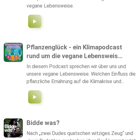
vegane Lebensweise.
Tipps für den Einstieg, Life-Hacks, neue
Lieblingsrezepte und Ernährungswissen. Abonniert
diesen Podcast jetzt, um keine Folge zu
verpassen! Und wenn ihr direkt Inspiration für eure
vegane Küche braucht, schaut auf lidl-
kochen.de/vegan vorbei.
Pflanzenglück - ein Klimapodcast
rund um die vegane Lebensweis...
In diesem Podcast sprechen wir über uns und
unsere vegane Lebensweise. Welchen Einfluss die
pflanzliche Ernährung auf die Klimakrise und
unsere Gesundheit hat, erfährst Du in unserer
neuen Podcastserie: Pflanzenglück - ein
Klimapodcast rund um die vegane Lebensweise
Bidde was?
Nach „zwei Dudes quatschen witziges Zeug“ und