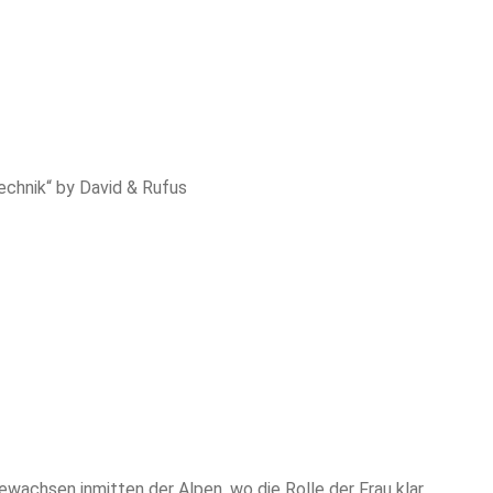
Technik“ by David & Rufus
wachsen inmitten der Alpen, wo die Rolle der Frau klar