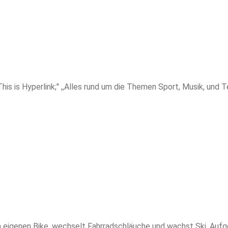
This is Hyperlink;" ,,Alles rund um die Themen Sport, Musik, und 
m eigenen Bike, wechselt Fahrradschläuche und wachst Ski. Aufge