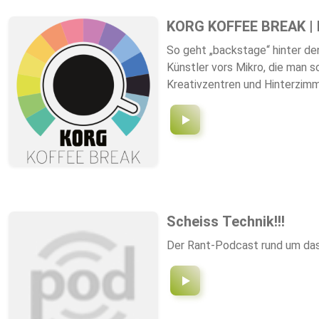
KORG KOFFEE BREAK | D
So geht „backstage“ hinter d
Künstler vors Mikro, die man s
Kreativzentren und Hinterzimm
Extra: an Intensität, an Einb
Schwerpunkte, zunächst den Me
zurück, geben ihnen gerne vi
Recht! Ihr werdet schon sehen
und das beste Equipment für S
und neue Maschinen, Fehlentwi
und jedes Wunschthema unserer
Scheiss Technik!!!
BREAK ist eine schöne, eine i
Hier begegnen Menschen einande
Der Rant-Podcast rund um das 
kurzweilig, mitunter sehr lust