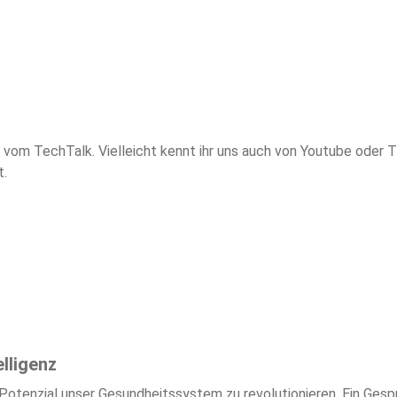
 vom TechTalk. Vielleicht kennt ihr uns auch von Youtube oder 
t.
lligenz
evolutionieren. Ein Gespräch mit Dr. Jens Baas, Vorstandsvorsitzender der Techniker