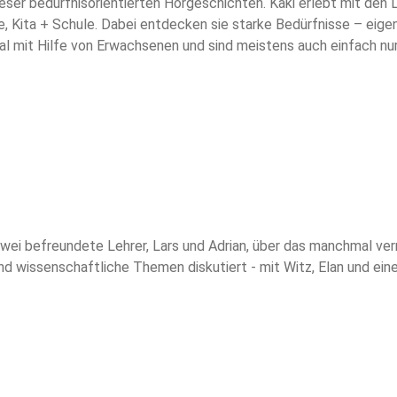
dieser bedürfnisorientierten Hörgeschichten. Kaki erlebt mit de
, Kita + Schule. Dabei entdecken sie starke Bedürfnisse – eigen
al mit Hilfe von Erwachsenen und sind meistens auch einfach nur 
lkinder Staffel 6 Abo Text und Stimme: Lena Breidenbach Intro: 
s
ei befreundete Lehrer, Lars und Adrian, über das manchmal verr
und wissenschaftliche Themen diskutiert - mit Witz, Elan und ein