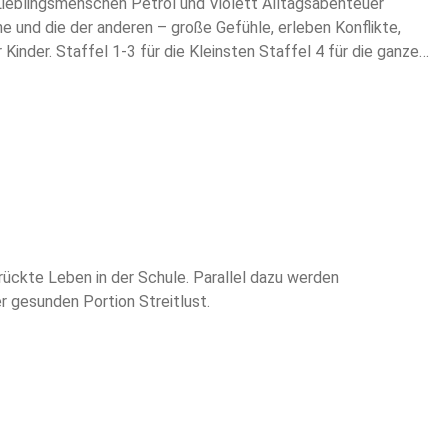
n Lieblingsmenschen Petrol und Violett Alltagsabenteuer
e und die der anderen – große Gefühle, erleben Konflikte,
Kinder. Staffel 1-3 für die Kleinsten Staffel 4 für die ganze
Anna Voigt
ückte Leben in der Schule. Parallel dazu werden
er gesunden Portion Streitlust.