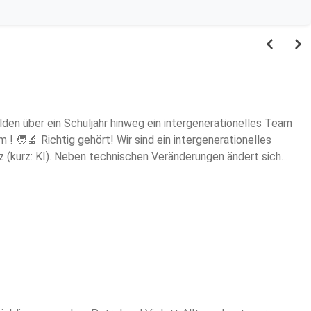
lden über ein Schuljahr hinweg ein intergenerationelles Team
 🧑‍🔬 Richtig gehört! Wir sind ein intergenerationelles
z (kurz: KI). Neben technischen Veränderungen ändert sich
nhalt zwischen den Generationen droht an manchen Stellen
ellt, die die Bedürfnisse beider Generationen gleichermaßen
castreihe aus insgesamt 15 Episoden. Wir wünschen viel Spaß