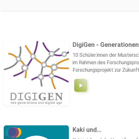
DigiGen - Generationen
10 Schüler:innen der Mustersch
im Rahmen des Forschungsprojek
Forschungsprojekt zur Zukunft
auch unsere Gesellschaft: Le
brüchiger zu werden. Gemeinsa
repräsentieren. Die Ergebnisse
beim Reinhören und Eintauchen 
Kaki und...