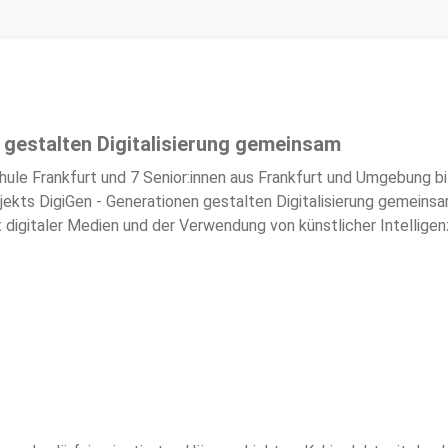
 gestalten Digitalisierung gemeinsam
ule Frankfurt und 7 Senior:innen aus Frankfurt und Umgebung bi
ts DigiGen - Generationen gestalten Digitalisierung gemeinsam !
 digitaler Medien und der Verwendung von künstlicher Intelligen
bensentwürfe und Werte werden neu ausgehandelt, der Zusamme
m haben wir Perspektiven für das zukünftige digitale Leben erst
 unseres Austauschs findet Ihr / finden Sie in Form dieser Pod
in die Welt der KI!