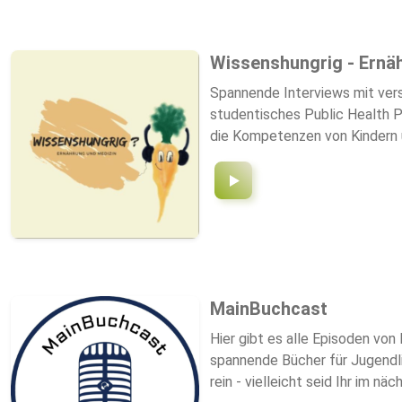
Wissenshungrig - Ernä
Spannende Interviews mit ver
studentisches Public Health P
die Kompetenzen von Kindern 
stärken, und Freude am gemein
Wissenshungrigen adressieren.
MainBuchcast
Hier gibt es alle Episoden vo
spannende Bücher für Jugendli
rein - vielleicht seid Ihr im nä