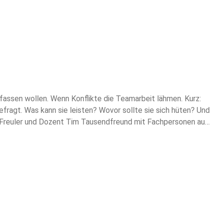
assen wollen. Wenn Konflikte die Teamarbeit lähmen. Kurz:
fragt. Was kann sie leisten? Wovor sollte sie sich hüten? Und
 Freuler und Dozent Tim Tausendfreund mit Fachpersonen aus
tement Soziale Arbeit der Zürcher Hochschule für
el.