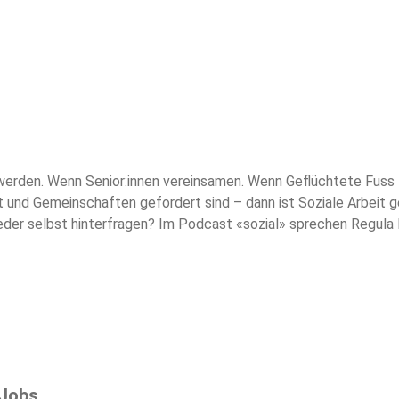
rden. Wenn Senior:innen vereinsamen. Wenn Geflüchtete Fuss f
 und Gemeinschaften gefordert sind – dann ist Soziale Arbeit ge
eder selbst hinterfragen? Im Podcast «sozial» sprechen Regula
die vielfältigen Aufgaben Sozialer Arbeit. Produziert vom Depar
egie und Schnitt: Menno Labruyère. Sounddesign: Soundguybas
 Jobs