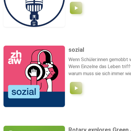
sozial
Wenn Schüler:innen gemobbt we
Wenn Einzelne das Leben trifft
warum muss sie sich immer wi
Wissenschaft und Praxis über 
Angewandte Wissenschaften. R
Rotary explores Green