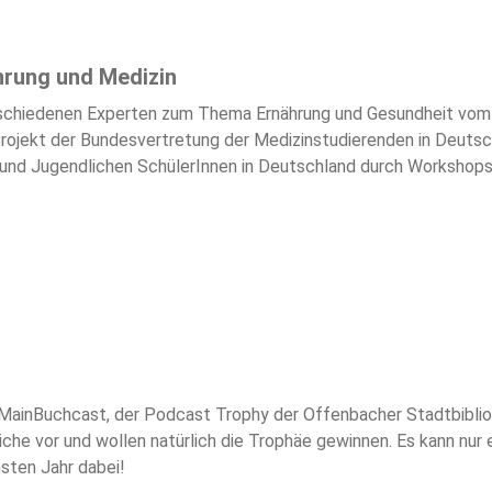
hrung und Medizin
schiedenen Experten zum Thema Ernährung und Gesundheit vom 
rojekt der Bundesvertretung der Medizinstudierenden in Deutsch
und Jugendlichen SchülerInnen in Deutschland durch Workshops
samen Kochen und Essen zu vermitteln. Mit unserem Podcast wol
n MainBuchcast, der Podcast Trophy der Offenbacher Stadtbiblio
che vor und wollen natürlich die Trophäe gewinnen. Es kann nur
chsten Jahr dabei!