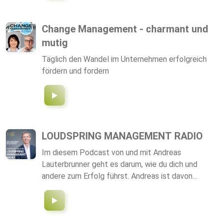
praxisnahen Insights, fundiertem Expertenwissen
und konkreten Tipps liefert dieser Podcast alles,
was Entscheider wissen müssen, um ihre
Change Management - charmant und
Geschäftsreiseprozesse zukunftsfähig zu
mutig
gestalten. Entdecken Sie, wie strategisches
Travel Management den Erfolg Ihres
Täglich den Wandel im Unternehmen erfolgreich
Unternehmens steigern kann – und wie der
fördern und fordern
Wandel von der Spitze ausgeht.
LOUDSPRING MANAGEMENT RADIO
Im diesem Podcast von und mit Andreas
Lauterbrunner geht es darum, wie du dich und
andere zum Erfolg führst. Andreas ist davon
überzeugt, dass Erfolg kein Zufall ist, sondern
Erfolg oder Misserfolg vielmehr die Konsequenz
unseres Denkens, Handelns und unserer