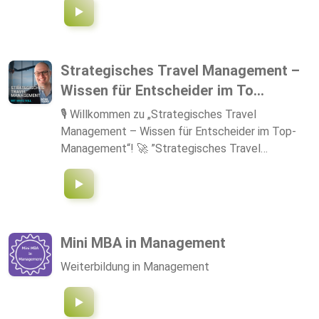
Strategisches Travel Management –
Wissen für Entscheider im To...
🎙 Willkommen zu „Strategisches Travel
Management – Wissen für Entscheider im Top-
Management“! 🚀 ”Strategisches Travel
Management – Wissen für Entscheider im Top-
Management” ist der Podcast für Führungskräfte,
die ihre Geschäftsreiseprozesse als
strategischen Hebel nutzen wollen. Gastgeber
Marc Will, geschäftsführender Gesellschafter von
Mini MBA in Management
Intertours, zeigt auf, warum effizientes Travel
Weiterbildung in Management
Management Chefsache ist und wie es gezielt
dazu beiträgt, Kosten zu senken, Prozesse zu
optimieren und Compliance sicherzustellen. Mit