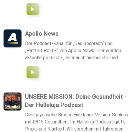
Expertinnen und Experten über Kunst, Markt,
schreiben, veröffentlichen und zu Bestsellern
Leidenschaft und die Geschichten hinter den
machen. Dabei wird unterhaltsam hinter die
Kunstwerken. Ob Alte Meister und
Kulissen geschaut und mancher fast unfaire Trick
Zeitgenössische Kunst - erfahren Sie, was hinter
verraten.
den Kulissen des führenden Auktionshauses im
Apollo News
deutschsprachigen Raum geschieht und hören
Der Podcast-Kanal für „Das Gespräch“ und
Sie, warum Kunst mehr ist, als man sieht! Das
„Patzelt Politik“ von Apollo News: Hier werden
1707 gegründete Dorotheum ist das älteste der
aktuelle politische, aber auch historische und
großen Auktionshäuser der Welt, mit 40 Sparten,
philosophische Themen mit spannenden Gästen,
100 Expertinnen und Experten und 700 Auktionen
Experten, Journalisten und Künstlern aufgegriffen
im Jahr. Moderation: Andreas Maurer Website:
und tiefgründig analysiert.
dorotheum.com
UNSERE MISSION: Deine Gesundheit -
Der Halleluja Podcast
Drei bayerische Brüder. Eine klare Mission: Schluss
mit 0815 Gesundheit. Im Halleluja Podcast gibt’s
Praxis und Klartext. Wir sprechen mit führenden