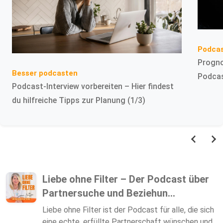
Podcas
Progno
Besser podcasten
Podca
Podcast-Interview vorbereiten – Hier findest
du hilfreiche Tipps zur Planung (1/3)
Liebe ohne Filter – Der Podcast über
Partnersuche und Beziehun...
Liebe ohne Filter ist der Podcast für alle, die sich
eine echte, erfüllte Partnerschaft wünschen und