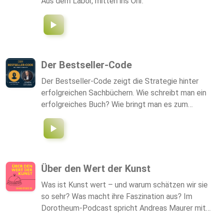
Aus dem Labor, mitten ins Ohr.
Der Bestseller-Code
Der Bestseller-Code zeigt die Strategie hinter
erfolgreichen Sachbüchern. Wie schreibt man ein
erfolgreiches Buch? Wie bringt man es zum
Wunschverlag? Und wie wird ein Buch dort dann
Bestseller?! Alle großen Experten haben ein
eigenes Buch. Die intuitive Schlussfolgerung der
eigenen Leserschaft ist klar: Wer ein eigenes
Buch hat, ist automatisch ein Experte! Der
Über den Wert der Kunst
mehrfache Spiegel Bestseller Autor und
Was ist Kunst wert – und warum schätzen wir sie
Bestseller-Coach Jan Bargfrede zeigt im
so sehr? Was macht ihre Faszination aus? Im
Gespräch mit spnnenden Experten und viel
Dorotheum-Podcast spricht Andreas Maurer mit
eigener Expertise, wie die Profis Bücher