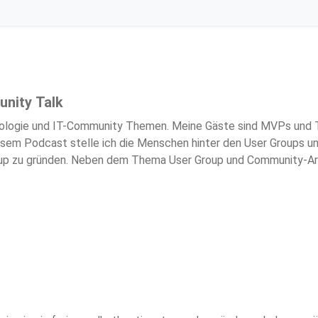
nity Talk
ologie und IT-Community Themen. Meine Gäste sind MVPs und 
iesem Podcast stelle ich die Menschen hinter den User Groups 
Group zu gründen. Neben dem Thema User Group und Community-Ar
neu ist, was sich verändert, was gut funtioniert und was vielleic
t internationalen Gästen sind einzelne Episode in Englisch.