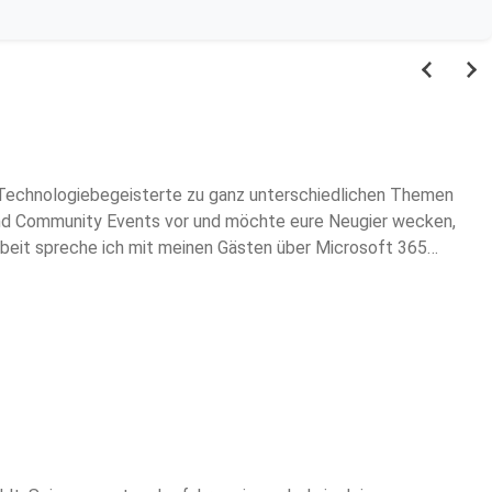
Technologiebegeisterte zu ganz unterschiedlichen Themen
und Community Events vor und möchte eure Neugier wecken,
beit spreche ich mit meinen Gästen über Microsoft 365
ht nicht so gut funktioniert. Meist sind die Podcast-