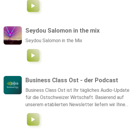
Gemeinsam hören wir in das Herz der
deutschsprachigen Community, begleiten Events
und Turniere und sprechen mit Organisatoren von
Turnieren, Spielern und Hobbyisten. Es warten
Seydou Salomon in the mix
also immer wieder spannende News, Analysen
Seydou Salomon in the Mix
verschiedener Fraktionen, Einheiten und Listen,
sowie interessante Interviews auf euch. Begleitet
uns auf diesem Weg in ein fantastisches, neues
Tabletop System.
Business Class Ost - der Podcast
Business Class Ost ist Ihr tägliches Audio-Update
für die Ostschweizer Wirtschaft. Basierend auf
unserem etablierten Newsletter liefern wir Ihnen
Montag bis Freitag die spannendsten Business-
News, Events und Personalwechsel - direkt aus
der Region. Dieser Podcast wird mit
Unterstützung von künstlicher Intelligenz erstellt,