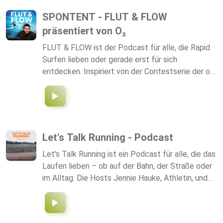
die Basis sind unsere redaktionell recherchierten
SPONTENT - FLUT & FLOW
Inhalte aus unserem Newsletter. Jetzt
präsentiert von O₂
abonnieren: [https://www.businessclassost.ch]
(https://www.businessclassost.ch/) Bei Fragen
FLUT & FLOW ist der Podcast für alle, die Rapid
oder Feedback schreiben Sie uns an
Surfen lieben oder gerade erst für sich
redaktion@businessclassost.ch
entdecken. Inspiriert von der Contestserie der o2
SURF MASTERS begleitet euch Felix Hammes
durch die spannendsten Events der Saison – mit
jeweils einer Folge vor und nach jedem
Wettkampf. Hier bekommt ihr alles, was ihr
wissen müsst: von den jeweiligen Locations und
Let's Talk Running - Podcast
ihren Besonderheiten über die teilnehmenden
Let’s Talk Running ist ein Podcast für alle, die das
Surferinnen und Surfer bis hin zu den wichtigsten
Laufen lieben – ob auf der Bahn, der Straße oder
Leistungen und Ergebnissen auf der Welle. Dabei
im Alltag. Die Hosts Jennie Hauke, Athletin, und
bleibt FLUT & FLOW immer locker, humorvoll und
Philipp Kadow, Elite Athleten Koordinator bei SCC
entspannt – perfekt für unterwegs, auf dem Weg
Events / Berlin Marathon, repräsentieren
zum Spot oder um sich optimal auf das nächste
verschiedene Bereiche von der Leidenschaft des
Event einzustimmen. Und das Beste: FLUT &