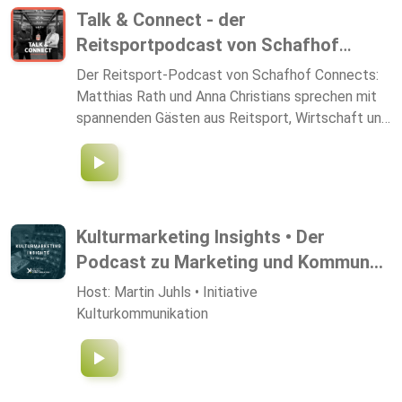
Talk & Connect - der
Reitsportpodcast von Schafhof
Connects
Der Reitsport-Podcast von Schafhof Connects:
Matthias Rath und Anna Christians sprechen mit
spannenden Gästen aus Reitsport, Wirtschaft und
Politik über Zukunft, Aktuelles und Geschichte
des Pferdesports. Mit exklusiven Einblicken in
den Alltag eines internationalen Dressurreiters
und die Events von Schafhof Connects – hört rein
und erlebt den Reitsport hautnah.
Kulturmarketing Insights • Der
Podcast zu Marketing und Kommun...
Host: Martin Juhls • Initiative
Kulturkommunikation