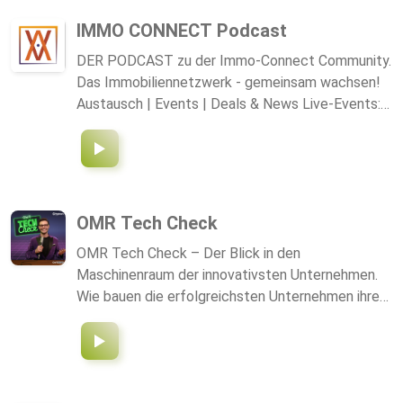
IMMO CONNECT Podcast
DER PODCAST zu der Immo-Connect Community.
Das Immobiliennetzwerk - gemeinsam wachsen!
Austausch | Events | Deals & News Live-Events:
Aktuell 2x im Monat in Kooperation mit dem Real
Deal Club Hinweis: Kostenloser Eintritt zu Events,
Partner Events, Rabatte, Werbemöglichkeiten &
Empfehlungsprogramm exklusiv für Immo-
Connect-Partner. Partner-Mitgliedschaft: 1.000
OMR Tech Check
€/Jahr (zzgl. USt.)
OMR Tech Check – Der Blick in den
Maschinenraum der innovativsten Unternehmen.
Wie bauen die erfolgreichsten Unternehmen ihren
Tech-Stack wirklich auf? Im OMR Tech Check
trifft Marvin Müller (VP Marketing bei OMR
Reviews) CEOs, Gründer*innen und GTM-
Führungskräfte zum Deep Dive. Hier gibt es kein