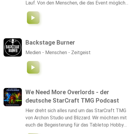
Lauf. Von den Menschen, die das Event möglich
machen, bis zu denjenigen, die an den Start gehen:
„Bremen läuft 10“ gibt persönliche Einblicke in
Vorbereitung, Motivation und Emotionen rund um
den Marathon. In Interviews mit Veranstalterinnen
und Veranstaltern erfährst du, was hinter den
Backstage Burner
Kulissen passiert – von der Planung bis zum
Medien - Menschen - Zeitgeist
großen Tag. Gleichzeitig kommen Läuferinnen und
Läufer selbst zu Wort und teilen ihre ganz
eigenen Erfahrungen, Herausforderungen und
Ziele. Ein Podcast für alle, die sich fürs Laufen
begeistern, den Bremer Marathon miterleben
wollen oder einfach echte Geschichten aus der
We Need More Overlords - der
Lauf-Community hören möchten.
deutsche StarCraft TMG Podcast
Hier dreht sich alles rund um das StarCraft TMG
von Archon Studio und Blizzard. Wir möchten mit
euch die Begeisterung für das Tabletop Hobby
teilen und gemeinsam auf dem Hype Train fahren.