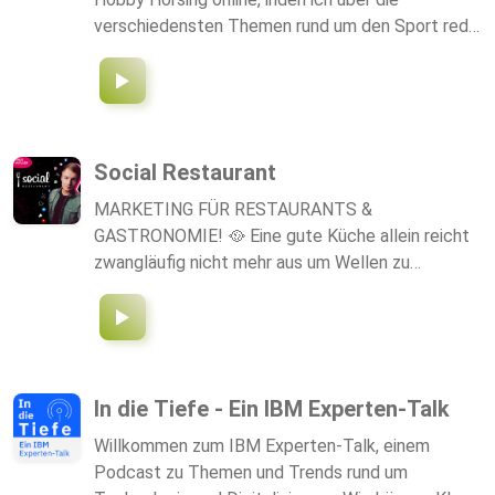
verschiedensten Themen rund um den Sport rede.
Unteranderem werden hier dann auch Interviews
mit den verschiedensten Personen zu finden sein.
Bis dann!
Social Restaurant
MARKETING FÜR RESTAURANTS &
GASTRONOMIE! 🥘 Eine gute Küche allein reicht
zwangläufig nicht mehr aus um Wellen zu
schlagen und die Bekanntheit zu steigern. Die
Digitalisierung hat bereits etliche Bereiche
komplett verändert, auch die Gastronomie sowie
Hoteliere sind davon betroffen. Nichts zählt
heutzuge so sehr, wie die eigene organische
In die Tiefe - Ein IBM Experten-Talk
Reichweite. Diese bringt Ihnen "Kunden auf Abruf"
Willkommen zum IBM Experten-Talk, einem
In unserem Podcast erfahren Sie alles über neue
Podcast zu Themen und Trends rund um
Medien, Funnelsysteme und wie Sie mit wenigen