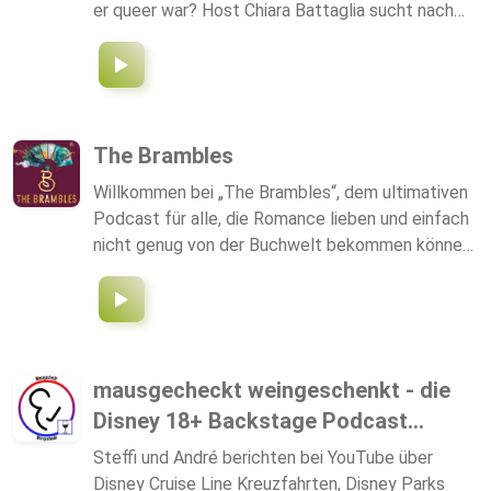
er queer war? Host Chiara Battaglia sucht nach
Antworten.
The Brambles
Willkommen bei „The Brambles“, dem ultimativen
Podcast für alle, die Romance lieben und einfach
nicht genug von der Buchwelt bekommen können!
Wir stellen vor: Natalja, Verlagsleiterin und
leidenschaftlicher Nerd mit einer unheilbaren
Lese-Obsession und Bookworm Phyllis, die
Marketing-Expertin mit frischem Blick auf die
Branche. Die beiden sind das perfekte Team, um
mausgecheckt weingeschenkt - die
dir als Branchen-Insiderinnen die nerdigsten News
Disney 18+ Backstage Podcast...
und die deepesten Einblicke aus der
Verlagsbranche zu liefern. Mit viel Humor und
Steffi und André berichten bei YouTube über
einer großen Portion Liebe für Bücher quatschen
Disney Cruise Line Kreuzfahrten, Disney Parks