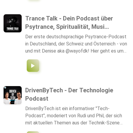
inspirieren zu lassen, dann ist „The Brambles“ dein
neuer Lieblings-Podcast! Hosted on Acast. See
Trance Talk - Dein Podcast über
acast.com/privacy for more information.
Psytrance, Spiritualität, Musi...
Der erste deutschsprachige Psytrance-Podcast
in Deutschland, der Schweiz und Österreich - von
und mit Denise aka @wayofdk! Hier geht es um
spannende Themen rund um das Musikgenre
Psytrance, Interviews mit verschiedenen
Menschen der Psytrance-Szene wie DJs,
Produzenten, Labelinhabern,
Festivalveranstaltern, Booking Managern, u.v.m.
DrivenByTech - Der Technologie
sowie inspirierende Musikthemen. Zudem
Podcast
kombiniert Denise auf diesem Podcast
verschiedene Themen rund um die Musik mit dem
DrivenByTech ist ein informativer "Tech-
Thema Spiritualität, denn die Psytrance-
Podcast", moderiert von Rudi und Phil, der sich
Community steht ihrer Meinung nach eng damit in
mit aktuellen Themen aus der Technik-Szene
Verbindung. Außerdem bringt sie aufgrund ihres
beschäftigt. Wir diskutieren leidenschaftlich über