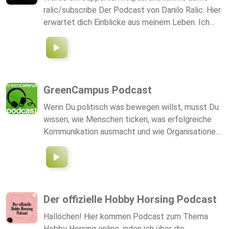
ralic/subscribe Der Podcast von Danilo Ralic. Hier
erwartet dich Einblicke aus meinem Leben. Ich
spreche über viele verschiedene Themen aus
meiner Perspektive. Wenn mir auch nur eine
Person schreibt, dass mein Podcast sie motiviert
hat, etwas zu tun, was sie schon immer tun
wollten, sich aber noch nicht dazu motivieren
GreenCampus Podcast
konnten, dann ist mein Job getan. Abonniere mich
Wenn Du politisch was bewegen willst, musst Du
gerne auf Insta und schreib mir eine Nachricht
wissen, wie Menschen ticken, was erfolgreiche
@daneralic
Kommunikation ausmacht und wie Organisationen
nach vorne kommen. Was ist wichtig? Was gibt’s
Neues? Wie machen es andere? Christian Neuner-
Duttenhofer von GreenCampus spricht darüber
mit Expert/innen und Praktiker/innen.
Der offizielle Hobby Horsing Podcast
Hallöchen! Hier kommen Podcast zum Thema
Hobby Horsing online, inden ich über die