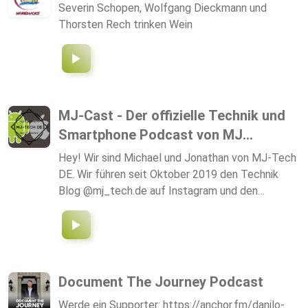
Severin Schopen, Wolfgang Dieckmann und
Vertriebsspezialisten Frank, mal mit Branchen-
Thorsten Rech trinken Wein
oder Digitalisierungsexperten im Interview.
MJ-Cast - Der offizielle Technik und
Smartphone Podcast von MJ...
Hey! Wir sind Michael und Jonathan von MJ-Tech
DE. Wir führen seit Oktober 2019 den Technik
Blog @mj_tech.de auf Instagram und den
Youtube Kanal MJ-Tech DE, auf dem wir alles
rund um Technik posten. Dies ist der offizielle
Podcast von MJ-Tech DE, in dem es aber nicht
nur um Technik gehen wird, und wir wünschen
euch viel Spaß beim zuhören ;)
Document The Journey Podcast
Werde ein Supporter: https://anchor.fm/danilo-