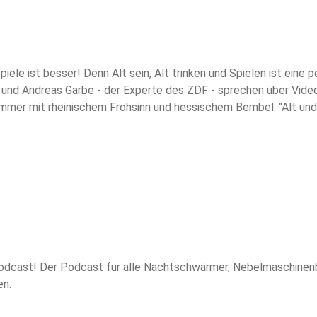
Spiele ist besser! Denn Alt sein, Alt trinken und Spielen ist ein
und Andreas Garbe - der Experte des ZDF - sprechen über Videosp
mmer mit rheinischem Frohsinn und hessischem Bembel. "Alt und J
l Kölsch?
cast! Der Podcast für alle Nachtschwärmer, Nebelmaschinenbedi
en.