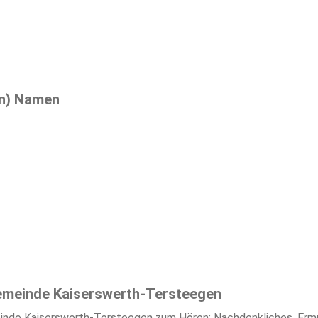
ich&Hentrich 2017 Ihr habt Fragen, Anregungen oder Kommentare
haft.de!
en) Namen
emeinde Kaiserswerth-Tersteegen
inde Kaiserswerth-Tersteegen zum Hören: Nachdenkliches, Ermut