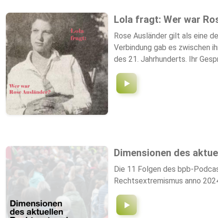
Lola fragt: Wer war Ro
Rose Ausländer gilt als eine 
Verbindung gab es zwischen ih
des 21. Jahrhunderts. Ihr Gesp
war. In fünf Folgen gehen wir
versunkene kulturelle Vielfal
als junge Osteuropäerin dachte
und Exil während des Holocaus
Tochter, Schwester, Ehefrau, a
Ausländers suchen oder die sic
Prozessen der Transkulturation
Dimensionen des aktue
gerade im Kontext von Exil un
gelesen von: Rose Ausländer, L
Die 11 Folgen des bpb-Podca
Stücken von Dora Pejačević, Et
Rechtsextremismus anno 2024“,
Project", enja + yellowbird r
SWR 2003 Regie: Gregor Kuntze
Überlassung des Aufnahmestudi