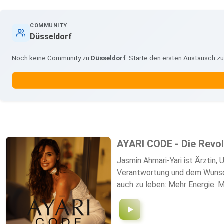
COMMUNITY
Düsseldorf
Noch keine Community zu
Düsseldorf
. Starte den ersten Austausch 
AYARI CODE - Die Revolu
Jasmin Ahmari-Yari ist Ärztin,
Verantwortung und dem Wunsch 
auch zu leben: Mehr Energie. M
trifft Ästhetik. Innen trifft 
liegen? Es geht nicht darum, a
Menschen, die nicht länger in S