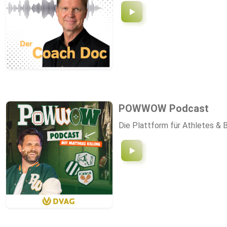
Martin Baltscheit als Hörspie
Auftrag des Bundesministeriums
entwicklung-klima.de/ Mehr zu
POWWOW Podcast
Die Plattform für Athletes & B