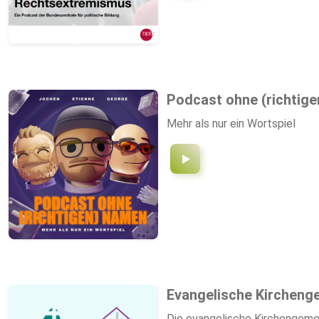
hrsg. v. Hermann Simon, Hentr
info@roseauslaender-gesellsc
Podcast ohne (richtig
Mehr als nur ein Wortspiel
Evangelische Kircheng
Die evangelische Kirchengeme