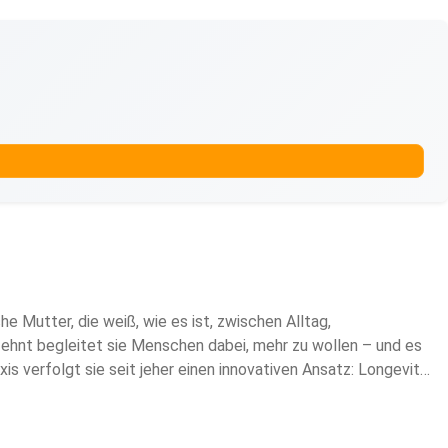
e Mutter, die weiß, wie es ist, zwischen Alltag,
zehnt begleitet sie Menschen dabei, mehr zu wollen – und es
is verfolgt sie seit jeher einen innovativen Ansatz: Longevity
, innere Unruhe oder hormonelles Ungleichgewicht darunter
 natürlich, klar, präsent. AYARI CODE ist der Podcast für
n. Die bereit sind, ihren Körper, ihr Denken und ihr Leben neu