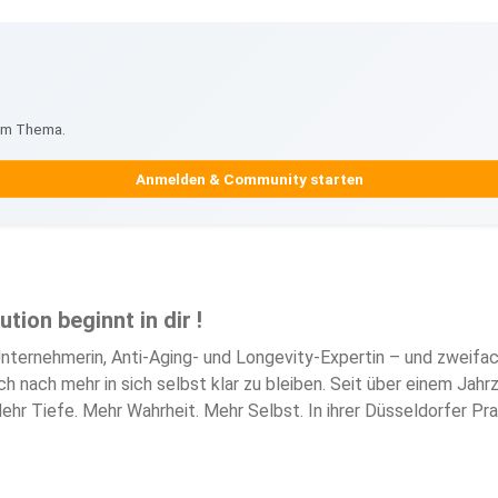
zum Thema.
Anmelden & Community starten
tion beginnt in dir !
 Unternehmerin, Anti-Aging- und Longevity-Expertin – und zweifach
nach mehr in sich selbst klar zu bleiben. Seit über einem Jahr
ehr Tiefe. Mehr Wahrheit. Mehr Selbst. In ihrer Düsseldorfer Prax
Außen. Denn was bringt es, eine Falte zu glätten, wenn Müdigkeit
uszusehen wie eine Schablone. Sondern wie deine beste Version –
chubladen denken. Die offen sind für Neues – aber kritisch bleibe