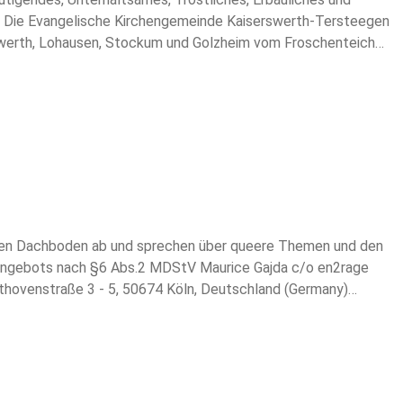
s: Die Evangelische Kirchengemeinde Kaiserswerth-Tersteegen
erswerth, Lohausen, Stockum und Golzheim vom Froschenteich
rzeugendes Christsein in dieser Gesellschaft leben will. Wir
u erleben.
chen Dachboden ab und sprechen über queere Themen und den
neangebots nach §6 Abs.2 MDStV Maurice Gajda c/o en2rage
ovenstraße 3 - 5, 50674 Köln, Deutschland (Germany)
t für Medien NRW Zollhof 2 40221 Düsseldorf Postfach 10 34