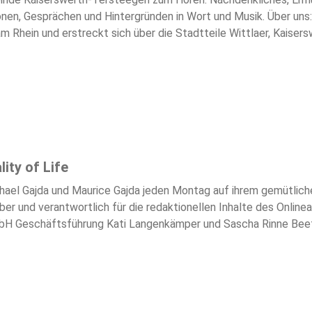
onen, Gesprächen und Hintergründen in Wort und Musik. Über un
am Rhein und erstreckt sich über die Stadtteile Wittlaer, Kais
Wir sind eine einladende große Gemeinde, die ein fröhliches, übe
r zu begegnen, sich auszutauschen und ein gutes Miteinander z
ity of Life
hael Gajda und Maurice Gajda jeden Montag auf ihrem gemütli
r und verantwortlich für die redaktionellen Inhalte des Onli
H Geschäftsführung Kati Langenkämper und Sascha Rinne Beeth
7 57-0 E-Mail: info@en2rage.de Aufsichtsbehörde: Landesanstal