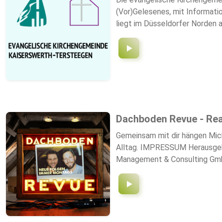
(Vor)Gelesenes, mit Informati
liegt im Düsseldorfer Norden 
bis zur Theoder-Heuss-Brücke. 
ermöglichen Menschen, einande
Dachboden Revue - Real
Gemeinsam mit dir hängen Mic
Alltag. IMPRESSUM Herausgebe
Management & Consulting Gmb
Telefon: +49 (0) 2 21 – 77 8
43 40025 Düsse