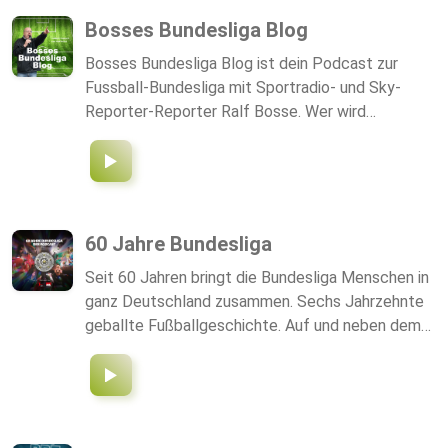
abgeht – bei uns seid ihr genau richtig. Hört rein
Bosses Bundesliga Blog
und lasst euch von unserer Begeisterung für den
Bosses Bundesliga Blog ist dein Podcast zur
Fußball anstecken!
Fussball-Bundesliga mit Sportradio- und Sky-
Reporter-Reporter Ralf Bosse. Wer wird
Deutscher Meister? Bayern München, Borussia
Dortmund oder eine Überraschungsmannschaft?
Ralf spricht mit Trainern, Spielern,....
60 Jahre Bundesliga
Seit 60 Jahren bringt die Bundesliga Menschen in
ganz Deutschland zusammen. Sechs Jahrzehnte
geballte Fußballgeschichte. Auf und neben dem
Platz. Im Stadion und vor den Fernsehgeräten.
Legenden und legendäre Momente. Die
Bundesliga ist dabei immer Drama. Verlorene
Meisterschaften, gewonnene Titel.
Abstiegstrauer und Aufstiegshelden. Die