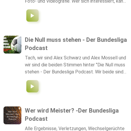
Foto- und Videografie. Wer sich interessiert, kann
sehr gerne meine Website besuchen und oder mir
auf Instagram folgen. Website: https://mvf-
hobbyfotografie.de Instagram:
https://www.instagram.com/mikavonfallois/ -Bei
meiner Mail-Adresse, beantworte ich alle Fragen,
Die Null muss stehen - Der Bundesliga
zu diesem Podcast. derbulipodcast@icloud.com
Podcast
Vielen Dank fürs zuhören und bis bald!
Tach, wir sind Alex Schwarz und Alex Mossell und
wir sind die beiden Stimmen hinter "Die Null muss
stehen - Der Bundesliga Podcast. Wir beide sind
leidenschaftliche Fußballfans und möchten euch
die Geschehnisse aus Fußballdeutschland näher
bringen - natürlich mit unserer persönlichen
Ruhrpottnote -. Von Spieltagsrückblicken bis hin
zu Specials jeglicher Art bieten wir alles, was das
Wer wird Meister? -Der Bundesliga
Fußballherz begehrt.
Podcast
https://linktr.ee/die_0_muss_stehen
Alle Ergebnisse, Verletzungen, Wechselgerüchte