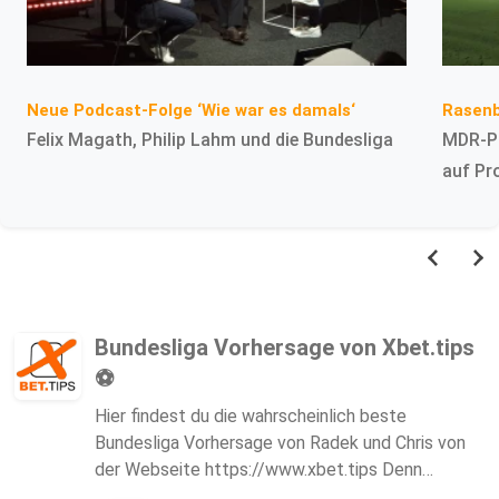
Rasenb
Neue Podcast-Folge ‘Wie war es damals‘
MDR-Po
Felix Magath, Philip Lahm und die Bundesliga
auf Pr
Bundesliga Vorhersage von Xbet.tips
⚽
Hier findest du die wahrscheinlich beste
Bundesliga Vorhersage von Radek und Chris von
der Webseite https://www.xbet.tips Denn
Wahrscheinlichkeiten sind genau unser Thema. Wir