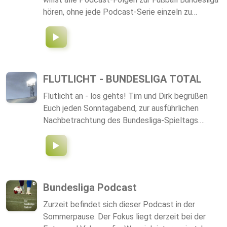
hören, ohne jede Podcast-Serie einzeln zu
abonnieren? Dann abonniere diesen Podcast-
Feed und hole dir die 1. Bundesliga ganz
automatisch zu Dir. Äußerungen unserer
Gesprächspartner*innen und Moderator*innen
geben deren eigene Auffassungen wieder.
FLUTLICHT - BUNDESLIGA TOTAL
https://meinsportpodcast.de macht sich
Flutlicht an - los gehts! Tim und Dirk begrüßen
Äußerungen seiner Gesprächspartner*innen in
Euch jeden Sonntagabend, zur ausführlichen
Interviews und Diskussionen nicht zu eigen.
Nachbetrachtung des Bundesliga-Spieltags.
Bundesliga total! So objektiv wie nötig, so
subjektiv wie möglich.
Bundesliga Podcast
Zurzeit befindet sich dieser Podcast in der
Sommerpause. Der Fokus liegt derzeit bei der