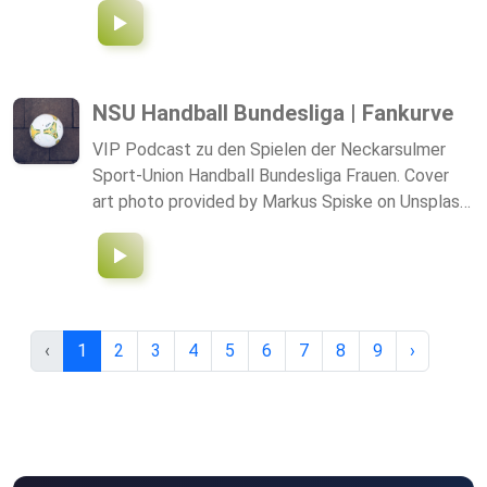
NSU Handball Bundesliga | Fankurve
VIP Podcast zu den Spielen der Neckarsulmer
Sport-Union Handball Bundesliga Frauen. Cover
art photo provided by Markus Spiske on Unsplash:
https://unsplash.com/@markusspiske
‹
1
2
3
4
5
6
7
8
9
›