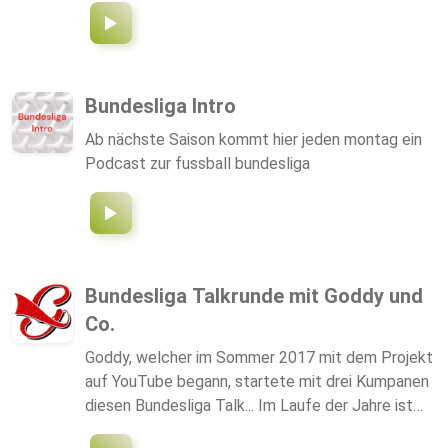
treffen unsere Bundesliga Vorhersage auf Basis
mathematischer Überlegungen im Bereich
Stochastik. Das ist die Voraussetzung für
langfristig erfolgreiche Bundesliga Tipps und
Bundesliga Intro
Sportwetten. Denn nur, wenn man auf Ereignisse
Ab nächste Saison kommt hier jeden montag ein
wettet, bei denen man "Value" (einen Vorteil hat),
Podcast zur fussball bundesliga
gehört man zu den 0.5%, die mit Sportwetten
Geld verdienen. Radek hat 15 Jahre Erfahrung als
Sportjournalist (u.a. als Bundesliga-Kommentator)
Bundesliga Talkrunde mit Goddy und
Co.
Goddy, welcher im Sommer 2017 mit dem Projekt
auf YouTube begann, startete mit drei Kumpanen
diesen Bundesliga Talk... Im Laufe der Jahre ist
immer jeweils ein Neuling zur neuen Saison dazu