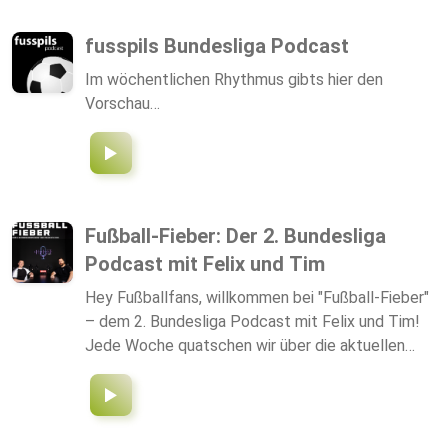
den jeweiligen besprochenen Themen wissen
möchten, aber auch zum Talk im Gesamten, anbei
fusspils Bundesliga Podcast
der Link zum YouTube-Channel vom Goddy in
Im wöchentlichen Rhythmus gibts hier den
Anbetracht der Kommentarfunktion unter den
Vorschau…
Videos...http://www.youtube.com/goddylp...
Herzlichen Dank... Äußerungen unserer
Gesprächspartner*innen und Moderator*innen
geben deren eigene Auffassungen wieder.
https://meinsportpodcast.de macht sich
Äußerungen seiner Gesprächspartner*innen in
Fußball-Fieber: Der 2. Bundesliga
Interviews und Diskussionen nicht zu eigen.
Podcast mit Felix und Tim
Hey Fußballfans, willkommen bei "Fußball-Fieber"
– dem 2. Bundesliga Podcast mit Felix und Tim!
Jede Woche quatschen wir über die aktuellen
Spieltage, analysieren die spannendsten Matches
und teilen unsere Meinung zu den verrücktesten
Momenten. Egal, ob ihr eingefleischte Fans seid
oder einfach nur neugierig, was in der 2. Liga