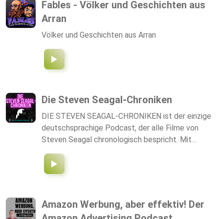
Fables - Völker und Geschichten aus
Arran
Völker und Geschichten aus Arran
Die Steven Seagal-Chroniken
DIE STEVEN SEAGAL-CHRONIKEN ist der einzige
deutschsprachige Podcast, der alle Filme von
Steven Seagal chronologisch bespricht. Mit
Dominik Hug (ACTIONKULT) und Jan Langer
(GLOTZENDE ZIMBELAFFEN) gibt es Analysen,
Hintergründe, Trivia und ehrliche Einschätzungen
zu jeder Phase seiner Karriere. Ein Format aus
dem ACTIONKULT-Universum für alle Fans des
Amazon Werbung, aber effektiv! Der
Actionkinos.
Amazon Advertising Podcast...