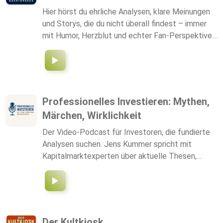
direkte Vergleich mit Gold 🔑 Praktische Tipps:
Hier hörst du ehrliche Analysen, klare Meinungen
Wie du sicher deine ersten Schritte mit Bitcoin
und Storys, die du nicht überall findest – immer
gehst 📊 Analysen, aktuelle Markttendenzen &
mit Humor, Herzblut und echter Fan-Perspektive.
Wir sind keine Ex-Profis, sondern
leidenschaftliche Football-Fans, die das bunte
Treiben in der NFL diskutieren, als säßen wir mit
dir zusammen auf dem Sofa. Egal ob RedZone-
Junkie, langjähriger Fan oder frisch im NFL-
Professionelles Investieren: Mythen,
Universum: Bei Couch Quarterback bist du
Märchen, Wirklichkeit
mittendrin statt nur dabei. Mach’s dir bequem –
die besten Takes entstehen nicht im Studio,
Der Video-Podcast für Investoren, die fundierte
sondern auf der Couch. Mehr Info zu Couch
Analysen suchen. Jens Kummer spricht mit
Quarterback: https://couchqb.de
Kapitalmarktexperten über aktuelle Thesen,
beleuchtet Fakten und trennt Märchen von
Wirklichkeit.
Der Kultkiosk