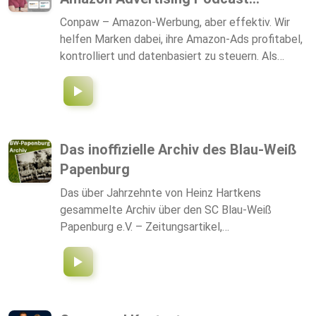
Conpaw – Amazon-Werbung, aber effektiv. Wir
helfen Marken dabei, ihre Amazon-Ads profitabel,
kontrolliert und datenbasiert zu steuern. Als
strategischer Sparringspartner optimieren wir
Kosten, erhöhen die Effektivität oder bringen
Inhouse-Teams in 3–6 Monaten auf
Expertenniveau. Im Podcast erhältst du klare
Analysen, echte Praxis-Einblicke und schnell
Das inoffizielle Archiv des Blau-Weiß
wirksame Quick Wins aus Millionenbudgets. Du
Papenburg
hast Fragen? Dann schreib eine Mail an
podcast@conpaw.de oder verlinke dich mit mir
Das über Jahrzehnte von Heinz Hartkens
auf LinkedIn
gesammelte Archiv über den SC Blau-Weiß
Papenburg e.V. – Zeitungsartikel,
Stadionzeitungen, Fotos, Protokolle und
Festschriften seit der Vereinsgründung – wurde
vollständig digitalisiert. Eine KI analysiert diesen
historischen Schatz und fasst die Inhalte objektiv
zu Podcast-Episoden zusammen. Alle Inhalte sind