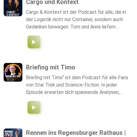
Cargo und Kontext
vollständig automatisch von einer KI generiert; für
Cargo & Kontext ist der Podcast für alle, die in
die Richtigkeit der Darstellungen und Analysen
der Logistik nicht nur Container, sondern auch
wird daher keine Garantie übernommen.
Gedanken bewegen. Tom und Anna liefern
wöchentlich klare Analysen und spannende
Diskussionen zu aktuellen Themen aus der
internationalen Spedition und Supply Chain.
Reflektiert, zugänglich und immer auf den Punkt –
perfekt für Entscheider und alle, die Logistik neu
Briefing mit Timo
denken wollen.
Briefing mit Timo“ ist dein Podcast für alle Fans
von Star Trek und Science-Fiction. In jeder
Episode erwarten dich spannende Analysen,
persönliche Einblicke und einzigartige
Perspektiven auf ausgewählte Folgen und
Themen aus dem Star Trek-Universum. Egal ob
Hardcore-Trekkie oder Neuling - hier bekommst
du Hintergrundwissen, Nerd-Talk und interessante
Rennen ins Regensburger Rathaus |
Meinungen aus der Fangemeinde. Tauche mit mir