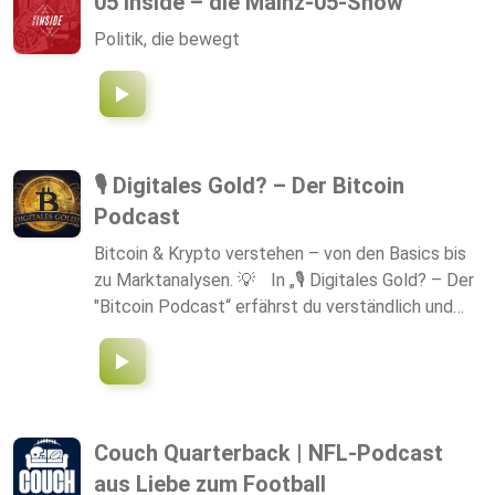
05 Inside – die Mainz-05-Show
nehmen wie man es von ihnen gewohnt ist, kein
Politik, die bewegt
Blatt vor den Mund. Wer Comedy + Klartext liebt,
ist hier genau richtig 🤝
🎙️ Digitales Gold? – Der Bitcoin
Podcast
Bitcoin & Krypto verstehen – von den Basics bis
zu Marktanalysen. 💡 In „🎙️ Digitales Gold? – Der
"Bitcoin Podcast“ erfährst du verständlich und
praxisnah, warum Bitcoin als digitales Gold gilt –
und welche Rolle er im heutigen Finanz- und
Geldsystem spielt. 👉 Themen in diesem
Podcast: 🚀 Die Geschichte von Bitcoin &
Blockchain: Wie alles begann 💸 Unser
Couch Quarterback | NFL-Podcast
Geldsystem verstehen – und warum Bitcoin eine
aus Liebe zum Football
Alternative sein kann ⚖️ Chancen, Risiken & der