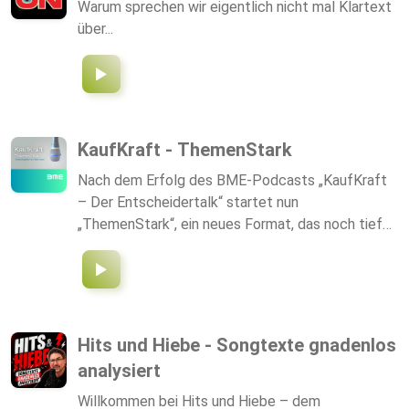
Warum sprechen wir eigentlich nicht mal Klartext
über...
KaufKraft - ThemenStark
Nach dem Erfolg des BME-Podcasts „KaufKraft
– Der Entscheidertalk“ startet nun
„ThemenStark“, ein neues Format, das noch tiefer
in spannende Fragen des Procurements
eintaucht. Oft reicht ein oberflächlicher Blick
nicht: Hinter jeder Entscheidung, jedem Prozess
und jeder Entwicklung steckt mehr, als man auf
den ersten Blick sieht. „ThemenStark“ beleuchtet
Hits und Hiebe - Songtexte gnadenlos
diese Themen intensiv – über mehrere Folgen,
analysiert
praxisnah und mit Expertenwissen aus erster
Hand. Der BME steht seit Jahrzehnten für
Willkommen bei Hits und Hiebe – dem