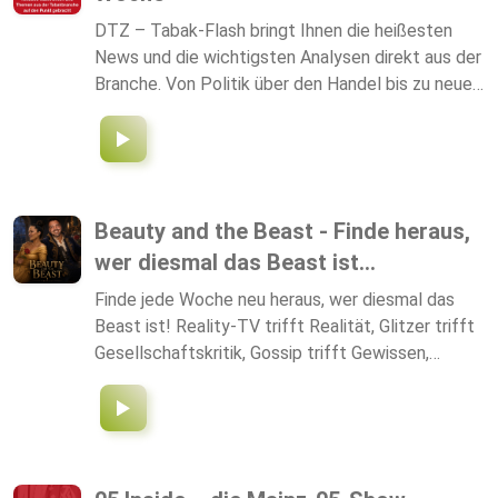
Fans. Schaut vorbei, hört rein. Den Podcast gibt
es überall, wo es Podcasts gibt.
DTZ – Tabak-Flash bringt Ihnen die heißesten
News und die wichtigsten Analysen direkt aus der
Branche. Von Politik über den Handel bis zu neuen
Produkten: Kompakt, aktuell und auf den Punkt.
Ihr wöchentliches Markt-Update!
Beauty and the Beast - Finde heraus,
wer diesmal das Beast ist...
Finde jede Woche neu heraus, wer diesmal das
Beast ist! Reality-TV trifft Realität, Glitzer trifft
Gesellschaftskritik, Gossip trifft Gewissen,
Wahrheit trifft Scheinwelt. 🎙️ Comedian Nelson
Mendes und Yvonne Mouhlen bekannt für ihre
pointierten Instagram-Reels, messerscharfen
Analysen auf Youtube und ihren Signature-Mix aus
Meinung, Comedy und ungefilterten Realtalk,