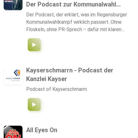
Der Podcast zur Kommunalwahl...
ein in die Weiten des Kosmos - herzlich
willkommen beim Briefing!
Der Podcast, der erklärt, was im Regensburger
Kommunalwahlkampf wirklich passiert. Ohne
Floskeln, ohne PR-Sprech – dafür mit klaren
Analysen und ehrlichen Gesprächen. Ich spreche
mit Oberbürgermeisterkandidierenden,
Journalisten sowie Experten, die wissen, wie
Regensburg funktioniert. Wir ordnen ein, schauen
hinter Wahlkampflogik und sprechen darüber, was
Kayserschmarrn - Podcast der
Regensburg in den kommenden Jahren wirklich
Kanzlei Kayser
braucht. Jede Folge gibt einen präzisen Blick auf
politische Entscheidungen, Machtfragen und die
Podcast of Kayserschmarrn
Dynamiken hinter den Kulissen. Als Audio auf allen
Plattformen, als Video und in Clip-Formaten.
All Eyes On