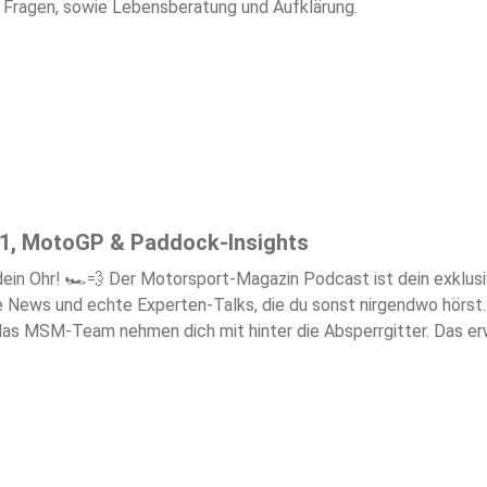
en Fragen, sowie Lebensberatung und Aufklärung.
1, MotoGP & Paddock-Insights
nk für F1, MotoGP & Paddock-Insights. Wir liefern
um ist Ferrari so stark? Was passiert hinter den Kulissen?
r die Absperrgitter. Das erwartet dich: ✅ F1 & MotoGP Deep Dives: Technik, Taktik &
abonniere uns jetzt – wir lassen dich nicht an der Bo