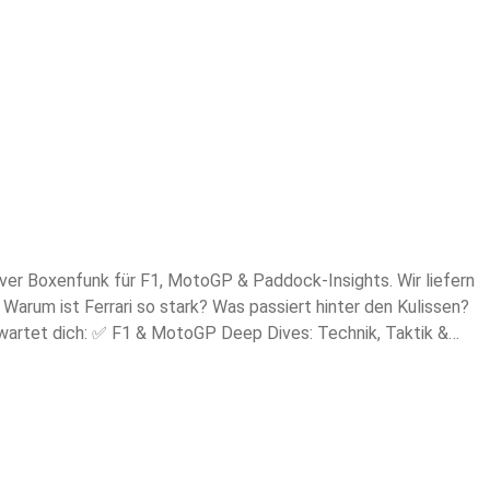
xenmauer stehen! 🏁 Mehr Speed: www.motorsport-magazin.com