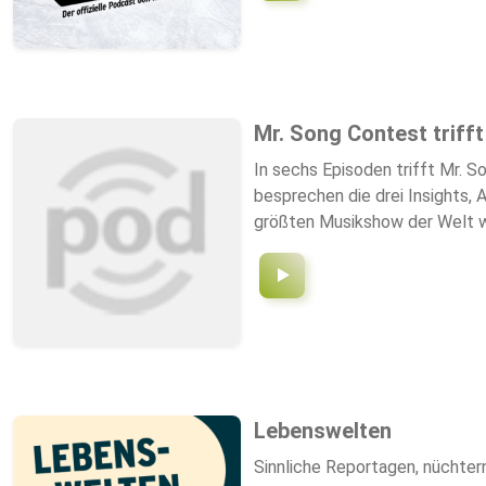
Mr. Song Contest trifft
In sechs Episoden trifft Mr. S
besprechen die drei Insights,
größten Musikshow der Welt wi
2024? Abgeschlossen wird mit 
große Finale am 11. Mai statt.
presents". Der Podcast "Merci
Lebenswelten
Sinnliche Reportagen, nüchter