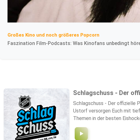
Großes Kino und noch größeres Popcorn
Faszination Film-Podcasts: Was Kinofans unbedingt höre
Schlagschuss - Der off
Schlagschuss - Der offizielle Podcast von NHL.com/de – ist der Podcas
Ustorf versorgen Euch mit tief-gehenden Analysen und Hintergrund-Informationen zu Euren Lieblings-Teams u
Themen in der besten Eishockey-Liga der Welt und laden aktive und ehemalige NHL-Spieler aus Deutschland, der Schweiz und Österreich zum Gespräch ein.
Hört rein!