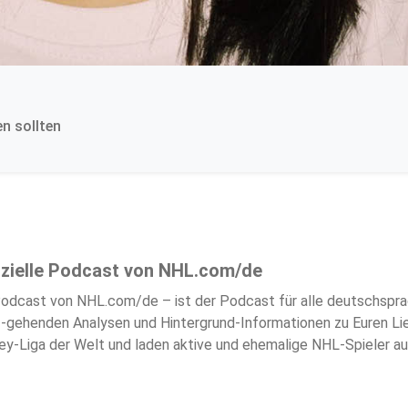
n sollten
izielle Podcast von NHL.com/de
t für alle deutschsprachigen NHL-Fans. Die Gastgeber Christian Rupp und Stefan
nd -Spielern, besprechen die wichtigsten