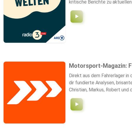
kritische Berichte zu aktuell
Motorsport-Magazin: F
Direkt aus dem Fahrerlager in dein Ohr! 🏎️💨 Der Motorsport-Magazin Podcast ist dein exklusiver Boxenfu
dir fundierte Analysen, brisante News und echte Experten-Talks, die du sonst nirgendwo hörst. War
Christian, Markus, Robert und das MSM-Team nehmen dich mit hinte
Fahrer-Karussell. ✅ Exklusive Stimmen: O-Töne direkt von der Rennstrecke. ✅ #ASKMSM: Deine Fragen im Podcast! Werde Teil der MSM-Familie und