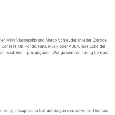
ie", Alkis Vlassakakis und Marco Schreuder. In jeder Episode
 Contest. Ob Politik, Fans, Musik oder ABBA, jede Ecke der
erden auch ihre Tipps abgeben: Wer gewinnt den Song Contest.
am 7. Mai, das zweite (mit Österreich) am 9. Mai und das
vor jeweils ab 20:15 Uhr wieder "Mr. Song Contest proudly
-Plattformen.
keiten, philosophische Betrachtungen existenzieller Themen,