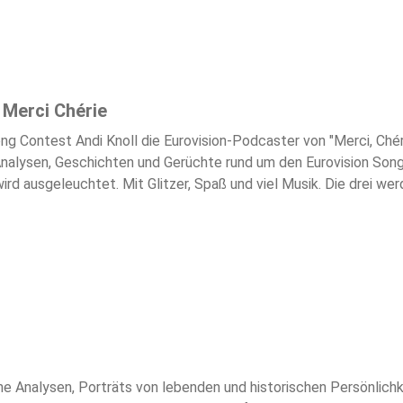
 Merci Chérie
ong Contest Andi Knoll die Eurovision-Podcaster von "Merci, Chér
 Analysen, Geschichten und Gerüchte rund um den Eurovision Song
rd ausgeleuchtet. Mit Glitzer, Spaß und viel Musik. Die drei w
einem Fazit nach dem Großen Finale.Das erste Semifinale findet 
 Jeweils um 21 Uhr auf ORF eins, kommentiert von Andi Knoll. Da
 Chérie" erscheint alle zwei Wochen auf allen gängigen Podcast
ne Analysen, Porträts von lebenden und historischen Persönlich