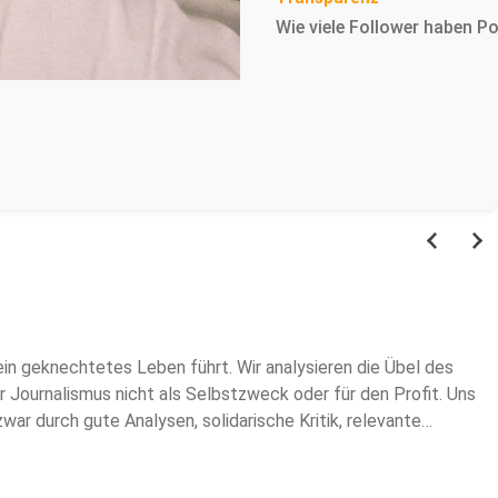
Wie viele Follower haben P
in geknechtetes Leben führt. Wir analysieren die Übel des
 Journalismus nicht als Selbstzweck oder für den Profit. Uns
war durch gute Analysen, solidarische Kritik, relevante
ung, und ab jetzt auch der Podcast, für linke Debatte und