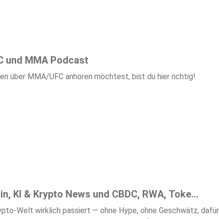
FC und MMA Podcast
en über MMA/UFC anhören möchtest, bist du hier richtig!
in, KI & Krypto News und CBDC, RWA, Toke...
, ohne Geschwätz, dafür mit Substanz? Der Krypto Podcast von Blue Alpine Research