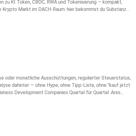
 oder monatliche Ausschüttungen, regulierter Steuerstatus,
lyse dahinter — ohne Hype, ohne Tipp-Liste, ohne "kauf jetzt
usiness Development Companies Quartal für Quartal: Ares
, Crescent Capital, Oxford Lane (OXLC), Newtek One. Im
ncome, Dividenden-Coverage und ob die ausgeschüttete
 bekommst: ✅ BDC-Geschäftsmodell konkret erklärt —
ver, Historie ✅ Bewertung: Premium oder Discount zum NAV —
s ✅ Mein persönliches BUY / HOLD / WATCH zu jeder Position