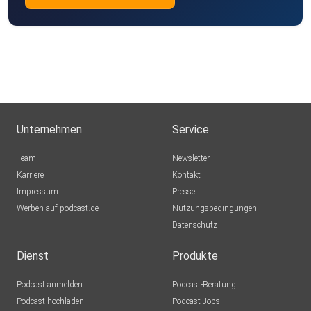
Unternehmen
Service
Team
Newsletter
Karriere
Kontakt
Impressum
Presse
Werben auf podcast.de
Nutzungsbedingungen
Datenschutz
Dienst
Produkte
Podcast anmelden
Podcast-Beratung
Podcast hochladen
Podcast-Jobs