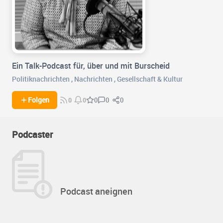
Ein Talk-Podcast für, über und mit Burscheid
Politiknachrichten
,
Nachrichten
,
Gesellschaft & Kultur
0
0
Folgen
0
0
0
Podcaster
Podcast aneignen